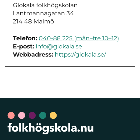
Glokala folkhögskolan
Lantmannagatan 34
214 48 Malmö
Telefon:
040-88 225 (mån–fre 10–12)
E-post:
info@glokala.se
Webbadress:
https://glokala.se/