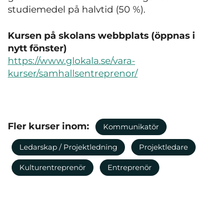
studiemedel på halvtid (50 %).
Kursen på skolans webbplats (öppnas i
nytt fönster)
https://www.glokala.se/vara-
kurser/samhallsentreprenor/
Fler kurser inom:
Kommunikatör
Ledarskap / Projektledning
Projektledare
Kulturentreprenör
Entreprenör