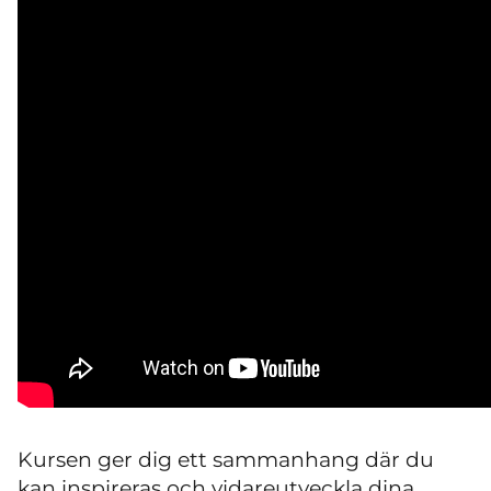
Kursen ger dig ett sammanhang där du
kan inspireras och vidareutveckla dina