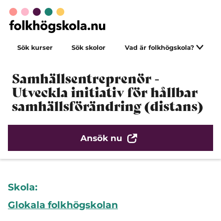
Sök kurser
Sök skolor
Vad är folkhögskola?
Samhällsentreprenör -
Utveckla initiativ för hållbar
samhällsförändring (distans)
Ansök nu
Skola:
Glokala folkhögskolan