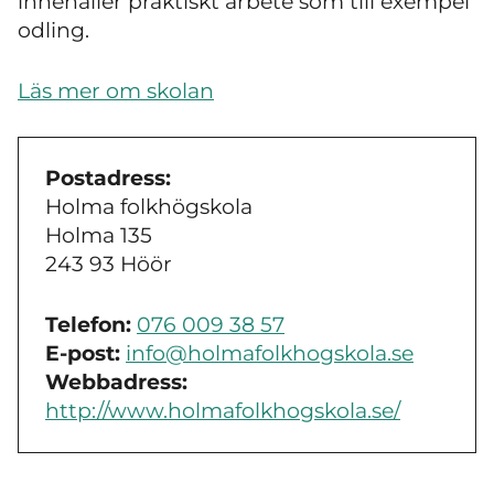
innehåller praktiskt arbete som till exempel
odling.
Läs mer om skolan
Postadress:
Holma folkhögskola
Holma 135
243 93 Höör
Telefon:
076 009 38 57
E-post:
info@holmafolkhogskola.se
Webbadress:
http://www.holmafolkhogskola.se/