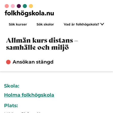
Sök kurser
Sök skolor
Vad är folkhögskola?
Allmän kurs distans –
samhälle och miljö
Ansökan stängd
Skola:
Holma folkhögskola
Plats: