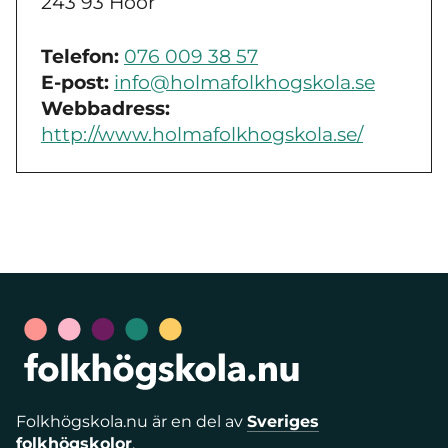
243 93 Höör
Telefon:
076 009 38 57
E-post:
info@holmafolkhogskola.se
Webbadress:
http://www.holmafolkhogskola.se/
Folkhögskola.nu är en del av
Sveriges
folkhögskolor
.