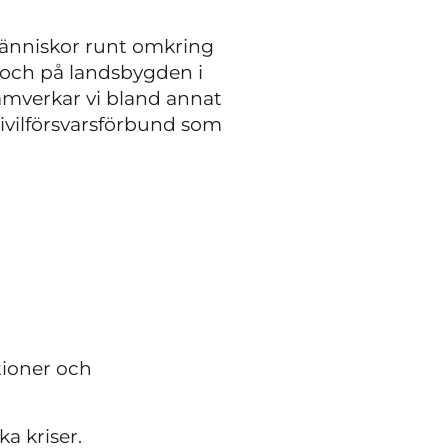
 människor runt omkring
er och på landsbygden i
amverkar vi bland annat
ivilförsvarsförbund som
ationer och
a kriser.