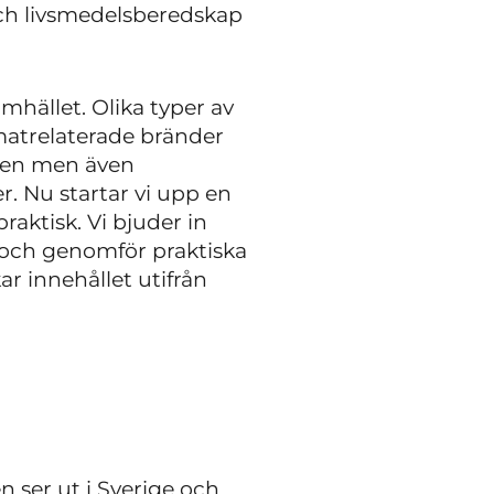
och livsmedelsberedskap
amhället. Olika typer av
matrelaterade bränder
gen men även
. Nu startar vi upp en
aktisk. Vi bjuder in
e och genomför praktiska
 innehållet utifrån
ser ut i Sverige och