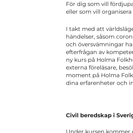
För dig som vill fördju
eller som vill organiser
I takt med att världsläg
händelser, såsom coron
och översvämningar ha
efterfrågan av kompete
ny kurs på Holma Folkhö
externa föreläsare, bes
moment på Holma Folkhö
dina erfarenheter oc
Civil beredskap i Sver
Under kursen kommer du