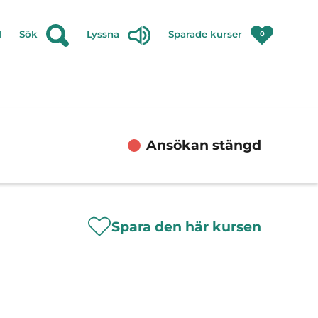
l
Sök
Lyssna
Sparade kurser
0
Ansökan stängd
Spara den här kursen