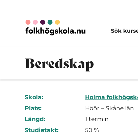
Sök kurs
Beredskap
Skola:
Holma folkhögsk
Plats:
Höör – Skåne län
Längd:
1 termin
Studietakt:
50 %