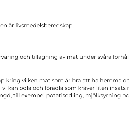
n är livsmedelsberedskap.
örvaring och tillagning av mat under svåra förhå
p kring vilken mat som är bra att ha hemma oc
 vi kan odla och förädla som kräver liten insat
ängd, till exempel potatisodling, mjölksyrning 