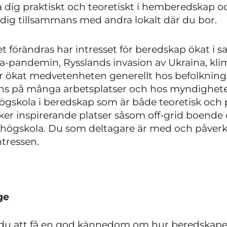
pa dig praktiskt och teoretiskt i hemberedskap 
a dig tillsammans med andra lokalt där du bor.
et förändras har intresset för beredskap ökat i s
a-pandemin, Rysslands invasion av Ukraina, kli
r ökat medvetenheten generellt hos befolknin
ns på många arbetsplatser och hos myndigheter
gskola i beredskap som är både teoretisk och pr
öker inspirerande platser såsom off-grid boend
gskola. Du som deltagare är med och påverkar
h intressen.
ige
 att få en god kännedom om hur beredskapen 