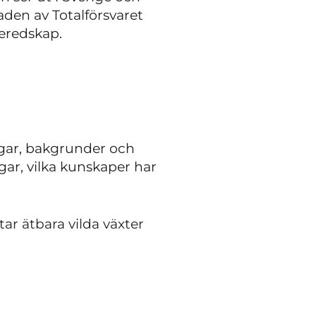
naden av Totalförsvaret
beredskap.
ngar, bakgrunder och
ar, vilka kunskaper har
ar ätbara vilda växter