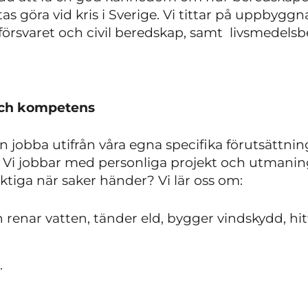
tas göra vid kris i Sverige. Vi tittar på uppbygg
 försvaret och civil beredskap, samt livsmedels
 och kompetens
 jobba utifrån våra egna specifika förutsättni
 Vi jobbar med personliga projekt och utmaning
iktiga när saker händer? Vi lär oss om:
renar vatten, tänder eld, bygger vindskydd, hitt
.