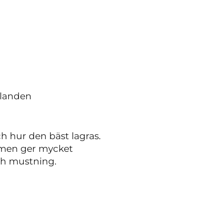
llanden
h hur den bäst lagras.
s men ger mycket
och mustning.