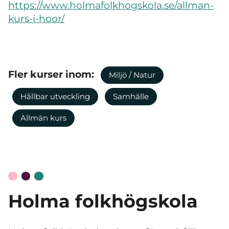
https://www.holmafolkhogskola.se/allman-
kurs-i-hoor/
Fler kurser inom:
Miljö / Natur
Hållbar utveckling
Samhälle
Allmän kurs
Holma folkhögskola