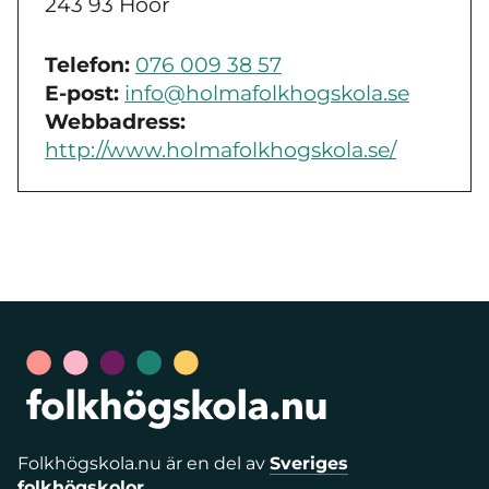
243 93 Höör
Telefon:
076 009 38 57
E-post:
info@holmafolkhogskola.se
Webbadress:
http://www.holmafolkhogskola.se/
Folkhögskola.nu är en del av
Sveriges
folkhögskolor
.