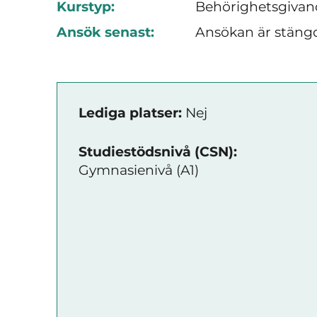
Kurstyp:
Behörighetsgivand
Ansök senast:
Ansökan är stäng
Lediga platser:
Nej
Studiestödsnivå (CSN):
Gymnasienivå (A1)