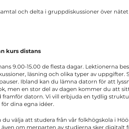
osamtal och delta i gruppdiskussioner över nätet
än kurs distans
mans 9.00-15.00 de flesta dagar. Lektionerna bes
ussioner, läsning och olika typer av uppgifter. S
 pauser. Ibland kan du lämna datorn för att lys
ok, men en stor del av dagen kommer du att sitta
framför datorn. Vi vill erbjuda en tydlig struk
för dina egna idéer.
du välja att studera från vår folkhögskola i Höör.
t även om merparten av studierna sker digitalt frå