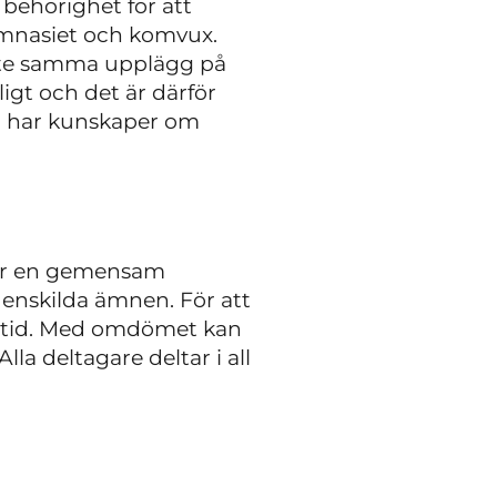
 behörighet för att
gymnasiet och komvux.
inte samma upplägg på
igt och det är därför
om har kunskaper om
e är en gemensam
 enskilda ämnen. För att
eltid. Med omdömet kan
la deltagare deltar i all