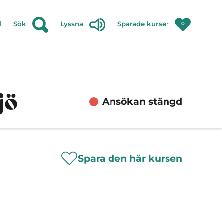
l
Sök
Lyssna
Sparade kurser
0
jö
Ansökan stängd
Spara den här kursen