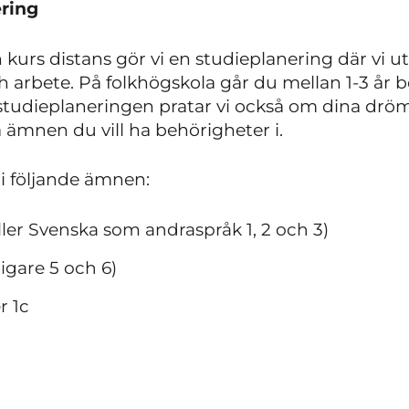
nering
kurs distans gör vi en studieplanering där vi ut
ch arbete. På folkhögskola går du mellan 1-3 år
r studieplaneringen pratar vi också om dina dr
a ämnen du vill ha behörigheter i.
 i följande ämnen:
eller Svenska som andraspråk 1, 2 och 3)
digare 5 och 6)
r 1c