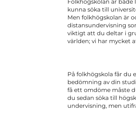
Folkhögskolan är både li
kunna söka till univers
Men folkhögskolan är o
distansundervisning som
viktigt att du deltar i
världen; vi har mycket a
På folkhögskola får du
bedömning av din studie
få ett omdöme måste du
du sedan söka till högsk
undervisning, men utifr