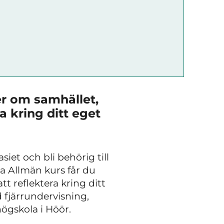
r om samhället,
a kring ditt eget
iet och bli behörig till
la Allmän kurs får du
t reflektera kring ditt
d fjärrundervisning,
högskola i Höör.