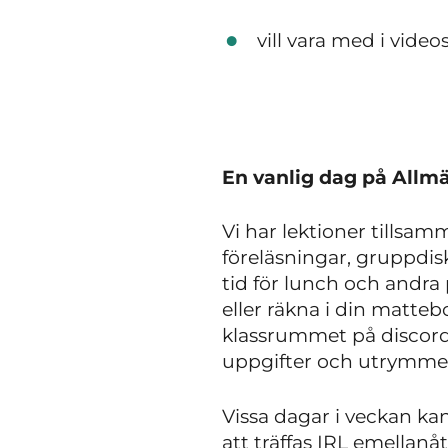
vill vara med i vide
En vanlig dag på Allm
Vi har lektioner tillsam
föreläsningar, gruppdisk
tid för lunch och andra
eller räkna i din matteb
klassrummet på discord 
uppgifter och utrymme 
Vissa dagar i veckan kan 
att träffas IRL emellanå