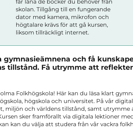
får låna de böcker du behöver från
skolan. Tillgång till en fungerande
dator med kamera, mikrofon och
högtalare krävs för att gå kursen,
liksom tillräckligt internet.
ga gymnasieämnena och få kunskape
s tillstånd. Få utrymme att reflekter
Holma Folkhögskola!
Här kan du läsa klart gymnas
ögskola, högskola och universitet. På vår digita
 miljön och världens tillstånd, samt utrymme at
 Kursen sker framförallt via digitala lektioner me
an kan du välja att studera från vår vackra folk