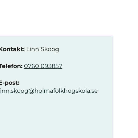
Kontakt:
Linn Skoog
Telefon:
0760 093857
E-post:
linn.skoog@holmafolkhogskola.se