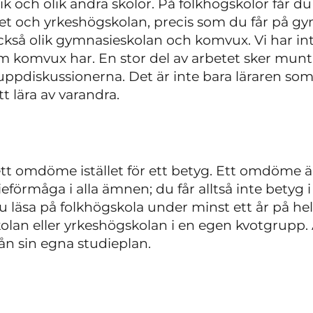
k och olik andra skolor. På folkhögskolor får du
itet och yrkeshögskolan, precis som du får på 
ckså olik gymnasieskolan och komvux. Vi har 
 komvux har. En stor del av arbetet sker muntl
 gruppdiskussionerna. Det är inte bara läraren s
tt lära av varandra.
 ett omdöme istället för ett betyg. Ett omdöm
förmåga i alla ämnen; du får alltså inte betyg i
 läsa på folkhögskola under minst ett år på h
olan eller yrkeshögskolan i en egen kvotgrupp. Al
ån sin egna studieplan.