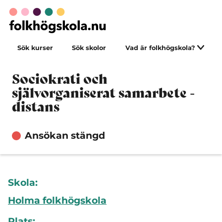
Sök kurser
Sök skolor
Vad är folkhögskola?
Sociokrati och
självorganiserat samarbete -
distans
Ansökan stängd
Skola:
Holma folkhögskola
Plats: