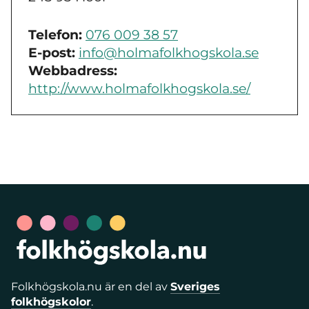
Telefon:
076 009 38 57
E-post:
info@holmafolkhogskola.se
Webbadress:
http://www.holmafolkhogskola.se/
Folkhögskola.nu är en del av
Sveriges
folkhögskolor
.