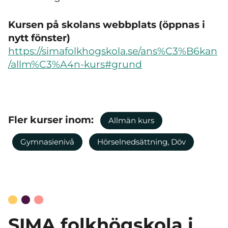
Kursen på skolans webbplats (öppnas i
nytt fönster)
https://simafolkhogskola.se/ans%C3%B6kan
/allm%C3%A4n-kurs#grund
Fler kurser inom:
Allmän kurs
Gymnasienivå
Hörselnedsättning, Döv
SIMA folkhögskola i