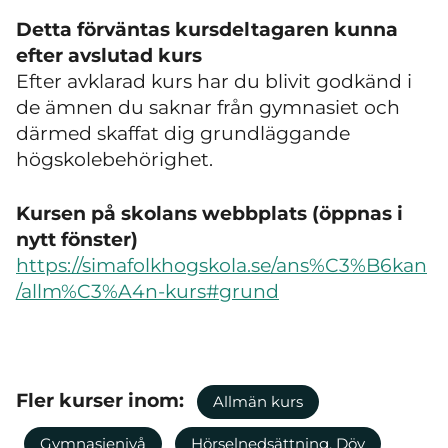
Detta förväntas kursdeltagaren kunna
efter avslutad kurs
Efter avklarad kurs har du blivit godkänd i
de ämnen du saknar från gymnasiet och
därmed skaffat dig grundläggande
högskolebehörighet.
Kursen på skolans webbplats (öppnas i
nytt fönster)
https://simafolkhogskola.se/ans%C3%B6kan
/allm%C3%A4n-kurs#grund
Fler kurser inom:
Allmän kurs
Gymnasienivå
Hörselnedsättning, Döv