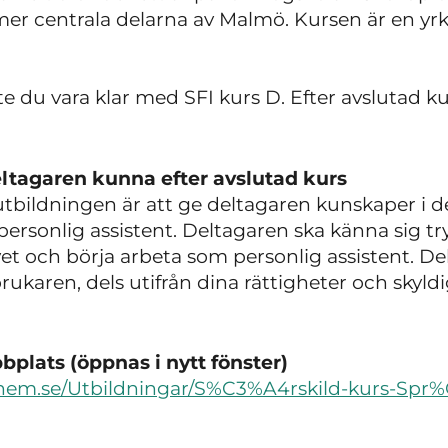
er centrala delarna av Malmö. Kursen är en yr
te
du vara klar med SFI kurs D.
Efter avslutad k
ltagaren kunna efter avslutad kurs
tbildningen är att ge deltagaren kunskaper i d
om personlig assistent. Deltagaren ska känna sig t
et och börja arbeta som personlig assistent. Dels
karen, dels utifrån dina rättigheter och skyld
plats (öppnas i nytt fönster)
dhem.se/Utbildningar/S%C3%A4rskild-kurs-Spr