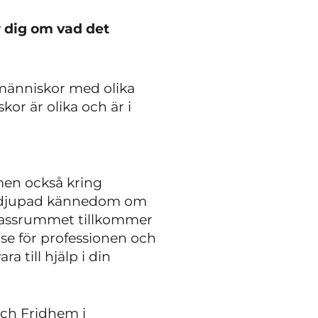
r dig
om vad det
a människor med olika
or är olika och är i
men också kring
fördjupad kännedom om
klassrummet tillkommer
lse för professionen och
a till hjälp i din
och Fridhem i