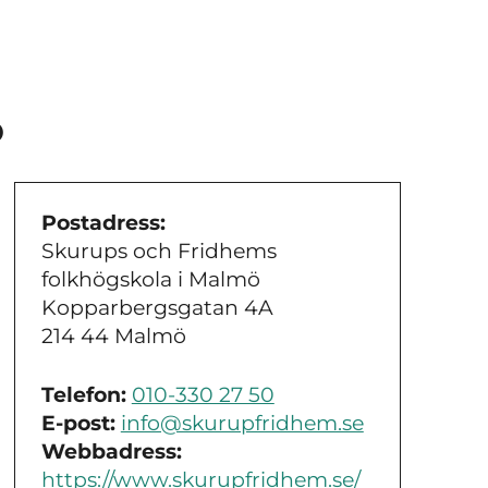
ö
Postadress:
Skurups och Fridhems
folkhögskola i Malmö
Kopparbergsgatan 4A
214 44 Malmö
Telefon:
010-330 27 50
E-post:
info@skurupfridhem.se
Webbadress:
https://www.skurupfridhem.se/