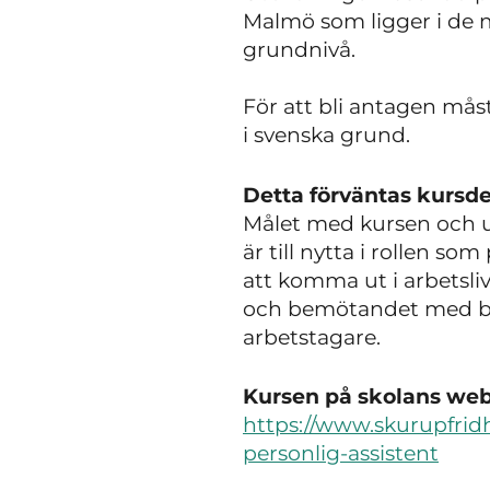
Malmö som ligger i de m
grundnivå.
För att bli antagen
mås
i svenska grund.
Detta förväntas kursde
Målet med kursen och u
är till nytta i rollen s
att komma ut i arbetsliv
och bemötandet med bru
arbetstagare.
Kursen på skolans webb
https://www.skurupfri
personlig-assistent