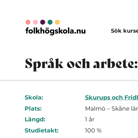
Sök kurs
Språk och arbete:
Skola:
Skurups och Frid
Plats:
Malmö – Skåne lä
Längd:
1 år
Studietakt:
100 %