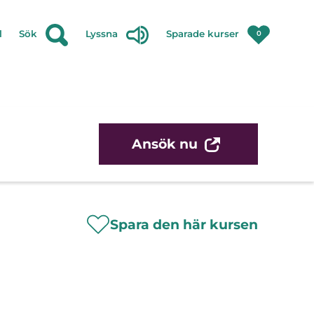
l
Sök
Lyssna
Sparade kurser
0
Ansök nu
Spara den här kursen