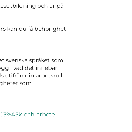
kesutbildning och är på
urs kan du få behörighet
et svenska språket som
rygg i vad det innebär
 utifrån din arbetsroll
igheter som
%C3%A5k-och-arbete-