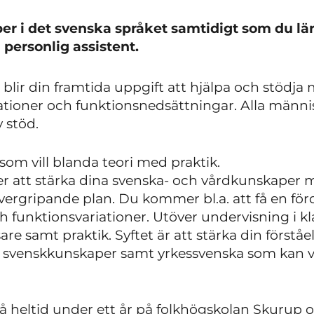
er i det svenska språket samtidigt som du
lä
 personlig assistent.
 blir din framtida uppgift att hjälpa och stödj
ationer och funktionsnedsättningar. Alla människ
 stöd.
g som vill blanda
teori med praktik.
att stärka dina svenska- och vårdkunskaper 
vergripande plan. Du kommer bl.a. att få en 
h funktionsvariationer. Utöver undervisning i 
are samt praktik. Syftet är att stärka din
förståe
a
svenskkunskaper samt yrkessvenska
som kan var
å heltid under ett år på folkhögskolan Skurup 