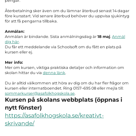
pengar.
Återbetalning sker även om du lämnar återbud senast 14 dagar
före kursstart. Vid senare återbud behöver du uppvisa sjukintyg
för att få pengarna tillbaka.
Anmälan:
Anmälan är bindande. Sista anmälningsdag är
18 maj
.
Anmäl
dig här
.
Du får ett meddelande via Schoolsoft om du fått en plats på
kursen eller ej.
Mer info:
Mer om kursen, viktiga praktiska detaljer och information om
skolan hittar du via
denna länk
.
Du är alltid välkommen att höra av dig om du har fler frågor om
kursen eller internatboendet. Ring 0157–695 08 eller mejla till:
sommarkurser@asafolkhogskola.se
.
Kursen på skolans webbplats (öppnas i
nytt fönster)
https://asafolkhogskola.se/kreativt-
skrivande/