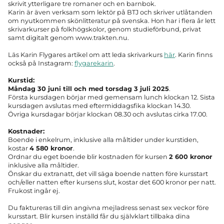
skrivit ytterligare tre romaner och en barnbok.
Karin är även verksam som lektör på BTJ och skriver utlåtanden
om nyutkommen skönlitteratur på svenska. Hon har i flera år lett
skrivarkurser på folkhögskolor, genom studieförbund, privat
samt digitalt genom www.trakten.nu.
Läs Karin Flygares artikel om att leda skrivarkurs
här
. Karin finns
också på Instagram:
flygarekarin
.
Kurstid:
Måndag 30 juni till och med torsdag 3 juli 2025
.
Första kursdagen börjar med gemensam lunch klockan 12. Sista
kursdagen avslutas med eftermiddagsfika klockan 14.30.
Övriga kursdagar börjar klockan 08.30 och avslutas cirka 17.00.
Kostnader:
Boende i enkelrum, inklusive alla måltider under kurstiden,
kostar
4 580 kronor
.
Ordnar du eget boende blir kostnaden för kursen
2 600 kronor
inklusive alla måltider.
Önskar du extranatt, det vill säga boende natten före kursstart
och/eller natten efter kursens slut, kostar det 600 kronor per natt.
Frukost ingår ej.
Du faktureras till din angivna mejladress senast sex veckor före
kursstart. Blir kursen inställd får du självklart tillbaka dina