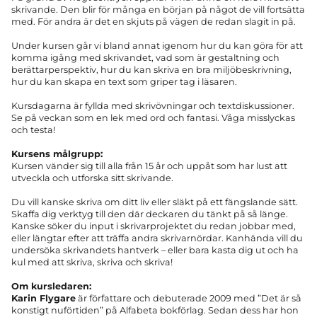
skrivande. Den blir för många en början på något de vill fortsätta
med. För andra är det en skjuts på vägen de redan slagit in på.
Under kursen går vi bland annat igenom hur du kan göra för att
komma igång med skrivandet, vad som är gestaltning och
berättarperspektiv, hur du kan skriva en bra miljöbeskrivning,
hur du kan skapa en text som griper tag i läsaren.
Kursdagarna är fyllda med skrivövningar och textdiskussioner.
Se på veckan som en lek med ord och fantasi. Våga misslyckas
och testa!
Kursens målgrupp:
Kursen vänder sig till alla från 15 år och uppåt som har lust att
utveckla och utforska sitt skrivande.
Du vill kanske skriva om ditt liv eller släkt på ett fängslande sätt.
Skaffa dig verktyg till den där deckaren du tänkt på så länge.
Kanske söker du input i skrivarprojektet du redan jobbar med,
eller längtar efter att träffa andra skrivarnördar. Kanhända vill du
undersöka skrivandets hantverk – eller bara kasta dig ut och ha
kul med att skriva, skriva och skriva!
Om kursledaren:
Karin Flygare
är författare och debuterade 2009 med ”Det är så
konstigt nuförtiden” på Alfabeta bokförlag. Sedan dess har hon