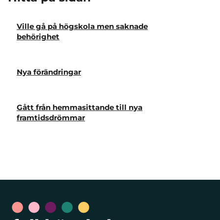
Ville gå på högskola men saknade
behörighet
Nya förändringar
Gått från hemmasittande till nya
framtidsdrömmar