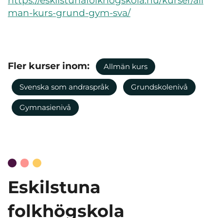
https://eskilstunafolkhogskola.nu/kurser/all
man-kurs-grund-gym-sva/
Fler kurser inom:
Allmän kurs
Svenska som andraspråk
Grundskolenivå
Gymnasienivå
Eskilstuna
folkhögskola