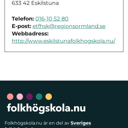
633 42 Eskilstuna
Telefon:
016-10 52 80
E-post:
etfhsk@regionsormland.se
Webbadress:
http://www.eskilstunafolkhogskola.nu/
Folkhögskola.nu är en del av
Sveriges