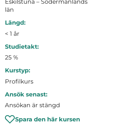
Eskilstuna – Södermanlands
län
Längd:
< 1 år
Studietakt:
25 %
Kurstyp:
Profilkurs
Ansök senast:
Ansökan är stängd
Spara den här kursen