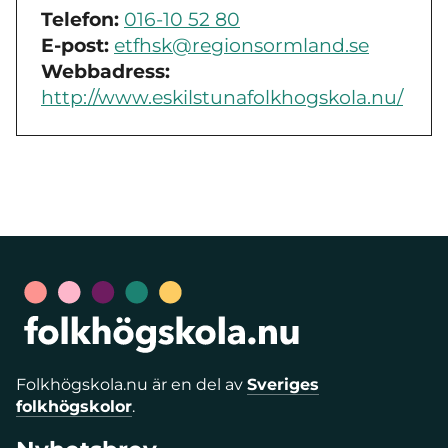
Telefon:
016-10 52 80
E-post:
etfhsk@regionsormland.se
Webbadress:
http://www.eskilstunafolkhogskola.nu/
Folkhögskola.nu är en del av
Sveriges
folkhögskolor
.