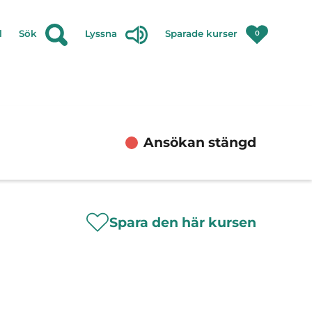
l
Sök
Lyssna
Sparade kurser
0
Ansökan stängd
Spara den här kursen