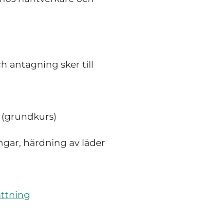
h antagning sker till
r
(grundkurs)
gar, härdning av läder
attning