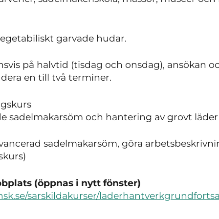
egetabiliskt garvade hudar.
svis på halvtid (tisdag och onsdag), ansökan oc
dera en till två terminer.
ngskurs
e sadelmakarsöm och hantering av grovt läde
vancerad sadelmakarsöm, göra arbetsbeskrivnin
skurs)
plats (öppnas i nytt fönster)
sk.se/sarskildakurser/laderhantverkgrundforts