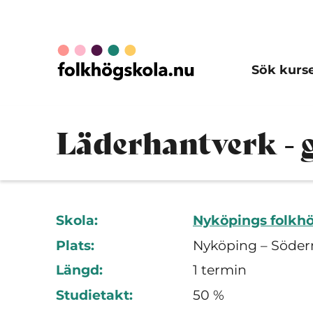
Sök kurs
Läderhantverk - 
Skola:
Nyköpings folkh
Plats:
Nyköping – Söder
Längd:
1 termin
Studietakt:
50 %