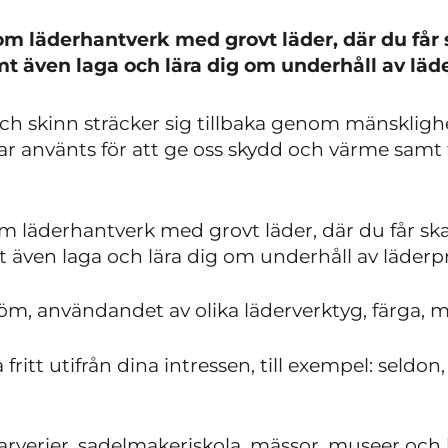
m läderhantverk med grovt läder, där du får 
mt även laga och lära dig om underhåll av läd
h skinn sträcker sig tillbaka genom mänsklighe
r använts för att ge oss skydd och värme samt ti
 läderhantverk med grovt läder, där du får ska
t även laga och lära dig om underhåll av läderp
öm, användandet av olika läderverktyg, färga, 
ritt utifrån dina intressen, till exempel: seldon
arverier, sadelmakeriskola, mässor, museer och