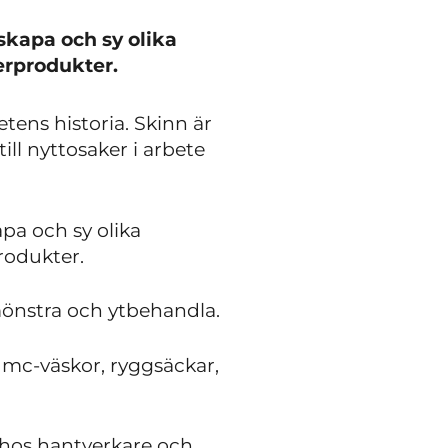
skapa och sy olika
erprodukter.
tens historia. Skinn är
ll nyttosaker i arbete
pa och sy olika
rodukter.
mönstra och ytbehandla.
, mc-väskor, ryggsäckar,
 hos hantverkare och