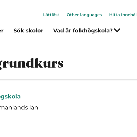
Lättläst
Other languages
Hitta innehål
er
Sök skolor
Vad är folkhögskola?
grundkurs
ögskola
manlands län