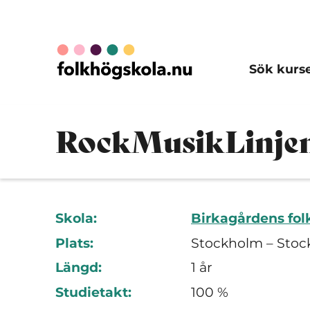
Sök kurs
RockMusikLinjen
Skola:
Birkagårdens fo
Plats:
Stockholm – Stoc
Längd:
1 år
Studietakt:
100 %