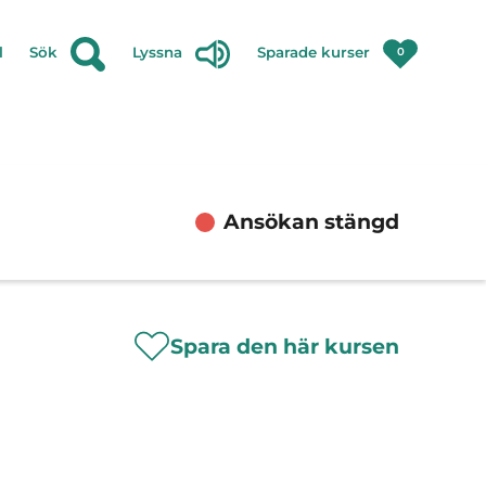
l
Sök
Lyssna
Sparade kurser
0
Ansökan stängd
Spara den här kursen