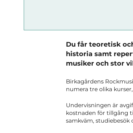
Du får teoretisk o
historia samt repe
musiker och stor v
Birkagårdens Rockmusikli
numera tre olika kurser
Undervisningen är avgif
kostnaden för tillgång ti
samkväm, studiebesök och