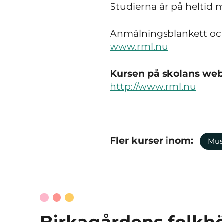
Studierna är på heltid m
Anmälningsblankett och
www.rml.nu
Kursen på skolans webb
http://www.rml.nu
Fler kurser inom:
Mus
Birkagårdens folkh