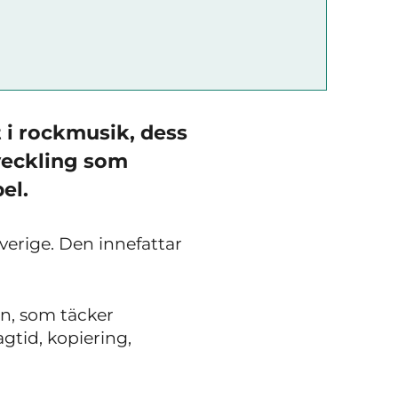
 i rockmusik, dess
veckling som
el.
verige. Den innefattar
in, som täcker
agtid, kopiering,