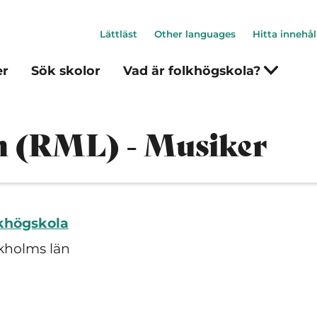
Lättläst
Other languages
Hitta innehål
er
Sök skolor
Vad är folkhögskola?
 (RML) - Musiker
lkhögskola
kholms län