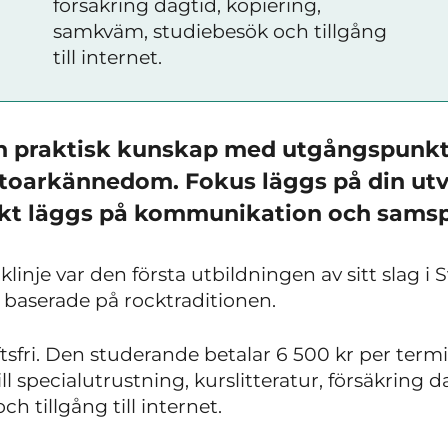
försäkring dagtid, kopiering,
samkväm, studiebesök och tillgång
till internet.
ch praktisk kunskap med utgångspunkt
rtoarkännedom. Fokus läggs på din ut
ikt läggs på kommunikation och samsp
nje var den första utbildningen av sitt slag i S
, baserade på rocktraditionen.
tsfri. Den studerande betalar 6 500 kr per term
ll specialutrustning, kurslitteratur, försäkring d
 tillgång till internet.