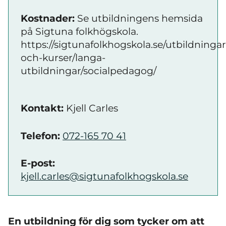
Kostnader:
Se utbildningens hemsida
på Sigtuna folkhögskola.
https://sigtunafolkhogskola.se/utbildningar
och-kurser/langa-
utbildningar/socialpedagog/
Kontakt:
Kjell Carles
Telefon:
072-165 70 41
E-post:
kjell.carles@sigtunafolkhogskola.se
En utbildning för dig som tycker om att