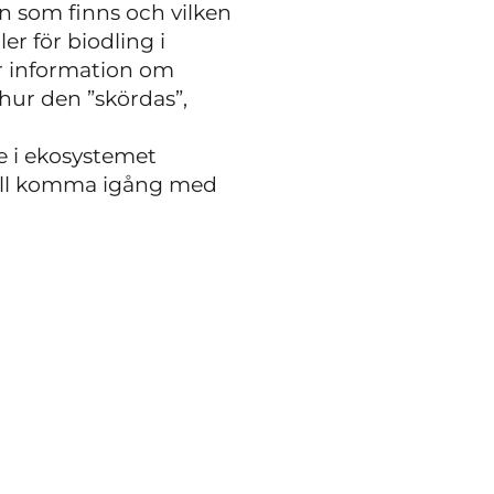
in som finns och vilken
er för biodling i
år information om
hur den ”skördas”,
se i ekosystemet
kall komma igång med