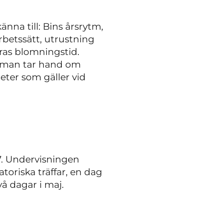
nna till: Bins årsrytm,
rbetssätt, utrustning
ras blomningstid.
r man tar hand om
ter som gäller vid
7. Undervisningen
toriska träffar, en dag
vå dagar i maj.