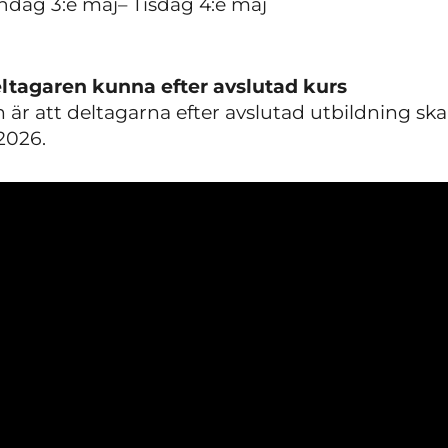
ndag 3:e maj– Tisdag 4:e maj
ltagaren kunna efter avslutad kurs
 är att deltagarna efter avslutad utbildning s
2026.