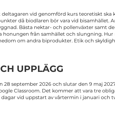
 deltagaren vid genomförd kurs teoretiskt ska kä
nkter då biodlaren bör vara vid bisamhället. A
ggnad. Bästa nektar- och pollenväxter samt de
ta honungen från samhället och slungning. Hu
dom om andra biprodukter. Etik och skyldighe
OCH UPPLÄGG
en 28 september 2026 och slutar den 9 maj 202
oogle Classroom. Det kommer att vara tre obliga
å dagar vid uppstart av vårtermin i januari och t