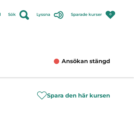
l
Sök
Lyssna
Sparade kurser
0
Ansökan stängd
Spara den här kursen