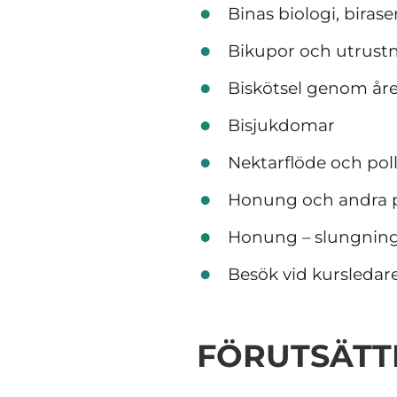
Binas biologi, birase
Bikupor och utrust
Biskötsel genom åre
Bisjukdomar
Nektarflöde och pol
Honung och andra 
Honung – slungning 
Besök vid kursledar
FÖRUTSÄTT