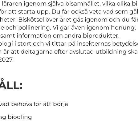
äraren igenom själva bisamhället, vilka olika b
r att starta upp. Du får också veta vad som gäll
igheter. Biskötsel över året gås igenom och du f
e och pollinering. Vi går även igenom honung, 
 samt information om andra biprodukter.
ogi i stort och vi tittar på insekternas betydel
 är att deltagarna efter avslutad utbildning s
2027.
ÅLL:
 vad behövs för att börja
ng biodling