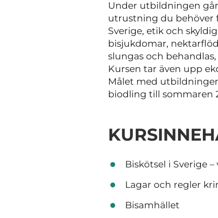
Under utbildningen går l
utrustning du behöver fö
Sverige, etik och skyld
bisjukdomar, nektarflöd
slungas och behandlas,
Kursen tar även upp ekol
Målet med utbildningen
biodling till sommaren 
KURSINNEH
Biskötsel i Sverige –
Lagar och regler kri
Bisamhället