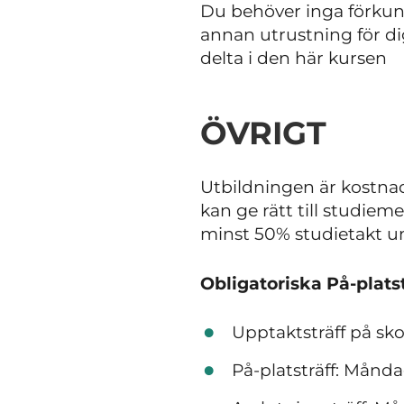
Du behöver inga förkun
annan utrustning för di
delta i den här kursen
ÖVRIGT
Utbildningen är kostnad
kan ge rätt till studie
minst 50% studietakt u
Obligatoriska På-platst
Upptaktsträff på sko
På-platsträff: Måndag