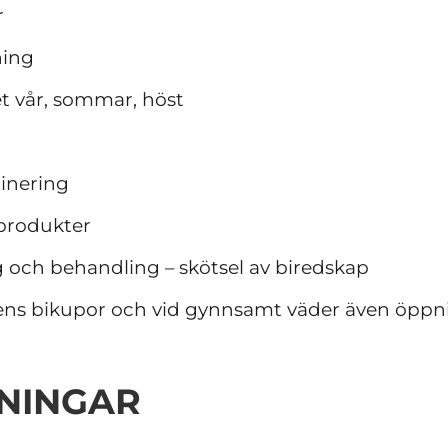
r
ning
t vår, sommar, höst
linering
produkter
och behandling – skötsel av biredskap
ens bikupor och vid gynnsamt väder även öppni
NINGAR