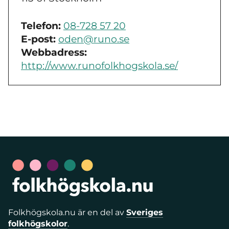
Telefon:
08-728 57 20
E-post:
oden@runo.se
Webbadress:
http://www.runofolkhogskola.se/
Folkhögskola.nu är en del av
Sveriges
folkhögskolor
.