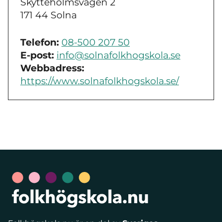
Skytteholmsvägen 2
171 44 Solna
Telefon:
08-500 207 50
E-post:
info@solnafolkhogskola.se
Webbadress:
https://www.solnafolkhogskola.se/