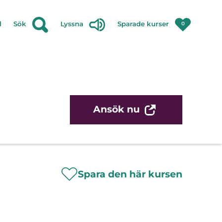
l
Sök
Lyssna
Sparade kurser
0
Ansök nu
Spara den här kursen