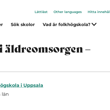
Lättläst
Other languages
Hitta innehål
er
Sök skolor
Vad är folkhögskola?
 i äldreomsorgen –
ögskola i Uppsala
 län