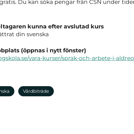
gratis. Du kan söka pengar från CSN under tide
ltagaren kunna efter avslutad kurs
ttrat din svenska
plats (öppnas i nytt fönster)
ogskola.se/vara-kurser/sprak-och-arbete-i-ald
nska
Vårdbiträde