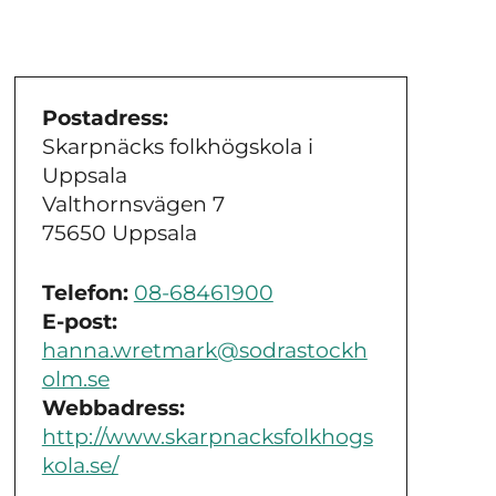
Postadress:
Skarpnäcks folkhögskola i
Uppsala
Valthornsvägen 7
75650 Uppsala
Telefon:
08-68461900
E-post:
hanna.wretmark@sodrastockh
olm.se
Webbadress:
http://www.skarpnacksfolkhogs
kola.se/