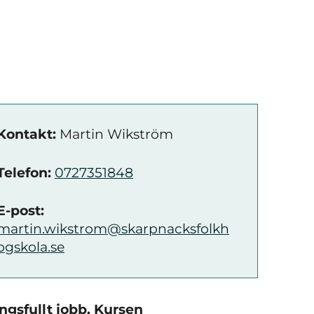
Kontakt:
Martin Wikström
Telefon:
0727351848
E-post:
martin.wikstrom@skarpnacksfolkh
ogskola.se
ngsfullt jobb. Kursen