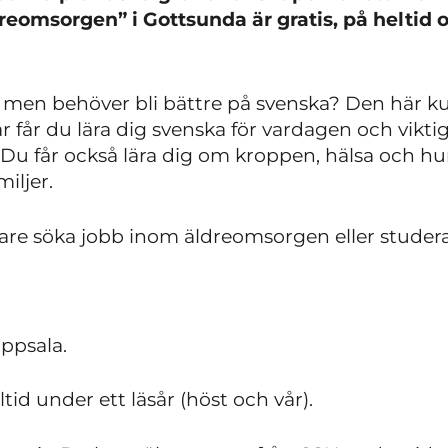
reomsorgen” i Gottsunda är gratis, på heltid o
, men behöver bli bättre på svenska? Den här k
är får du lära dig svenska för vardagen och vik
Du får också lära dig om kroppen, hälsa och h
iljer.
tare söka jobb inom äldreomsorgen eller studer
ppsala.
tid under ett läsår (höst och vår).