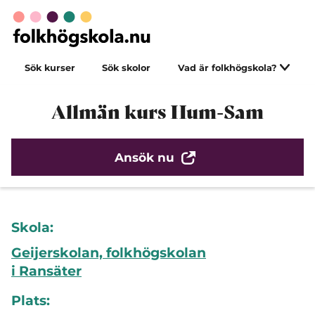
Sök kurser
Sök skolor
Vad är folkhögskola?
Allmän kurs Hum-Sam
Ansök nu
Skola:
Geijerskolan, folkhögskolan
i Ransäter
Plats: