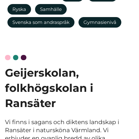
Ryska
Samhälle
Svenska som andraspråk
Gymnasienivå
Geijerskolan,
folkhögskolan i
Ransäter
Vi finns i sagans och diktens landskap i
Ransäter i natursköna Värmland. Vi
erbjuder en ovanlig bredd av olika