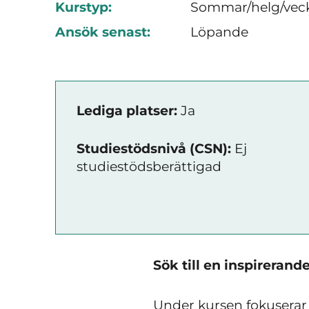
Kurstyp:
Sommar/helg/vec
Ansök senast:
Löpande
Lediga platser:
Ja
Studiestödsnivå (CSN):
Ej
studiestödsberättigad
Sök till en inspireran
Under kursen fokuserar