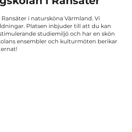
ögskolan i Ransäter
i Ransäter i natursköna Värmland. Vi
dningar. Platsen inbjuder till att du kan
n stimulerande studiemiljö och har en skön
skolans ensembler och kulturmöten berikar
ternat!