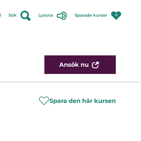
l
Sök
Lyssna
Sparade kurser
0
Ansök nu
Spara den här kursen