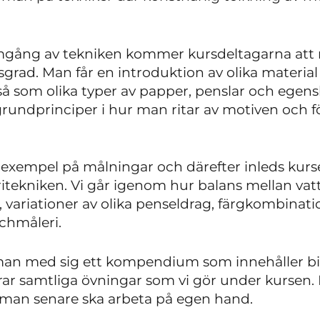
gång av tekniken kommer kursdeltagarna att 
sgrad. Man får en introduktion av olika materia
 som olika typer av papper, penslar och egen
 grundprinciper i hur man ritar av motiven och 
a exempel på målningar och därefter inleds kur
tekniken. Vi går igenom hur balans mellan vatt
, variationer av olika penseldrag, färgkombinat
chmåleri.
 man med sig ett kompendium som innehåller bi
arar samtliga övningar som vi gör under kursen
r man senare ska arbeta på egen hand.