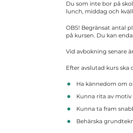
Du som inte bor på skola
lunch, middag och kvälls
OBS! Begränsat antal pla
på kursen. Du kan endas
Vid avbokning senare än 
Efter avslutad kurs ska 
Ha kännedom om olik
Kunna rita av motiv 
Kunna ta fram snabb
Behärska grundtekni