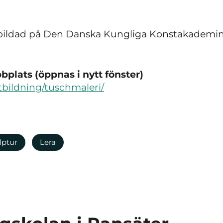
 utbildad på Den Danska Kungliga Konstakademin
plats (öppnas i nytt fönster)
utbildning/tuschmaleri/
lptur
Lera