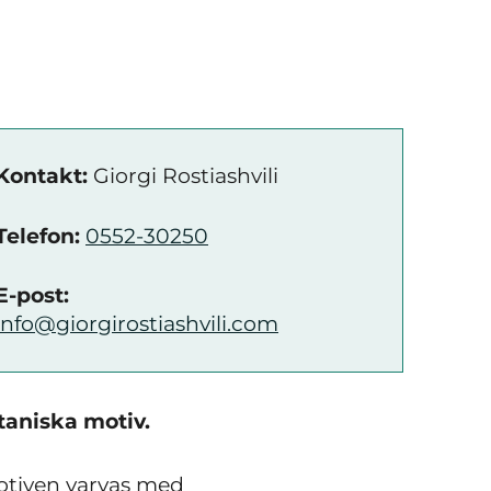
Kontakt:
Giorgi Rostiashvili
Telefon:
0552-30250
E-post:
info@giorgirostiashvili.com
taniska motiv.
otiven varvas med