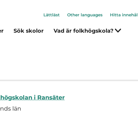
Lättläst
Other languages
Hitta innehål
er
Sök skolor
Vad är folkhögskola?
khögskolan i Ransäter
nds län