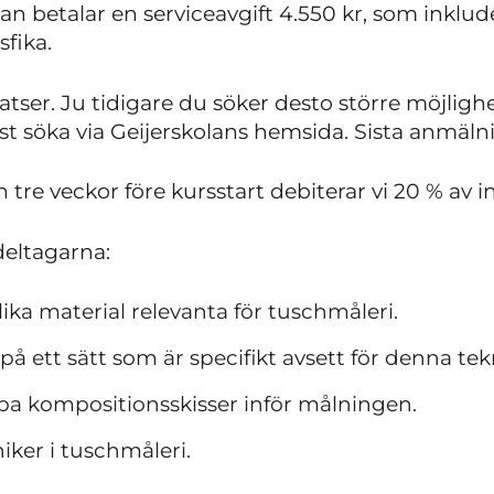
n betalar en serviceavgift 4.550 kr, som inkluder
fika.
tser. Ju tidigare du söker desto större möjlighe
t söka via Geijerskolans hemsida. Sista anmäln
tre veckor före kursstart debiterar vi 20 % av i
deltagarna:
a material relevanta för tuschmåleri.
på ett sätt som är specifikt avsett för denna tek
a kompositionsskisser inför målningen.
ker i tuschmåleri.