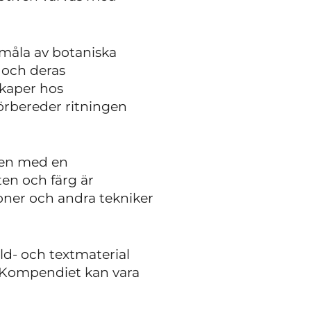
måla av botaniska
l och deras
skaper hos
förbereder ritningen
sen med en
en och färg är
ioner och andra tekniker
ld- och textmaterial
. Kompendiet kan vara