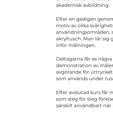
akademisk avbildning.
Efter en gedigen genom
motiv av olika svårighet
användningsområden, så
akryltusch. Man lär sig
inför målningen.
Deltagarna får se någr
demonstration av måleri
avgörande för uttrycket
som används under tus
Efter avslutad kurs får
som steg för steg förkl
särskilt användbart nä