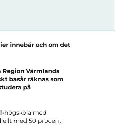
dier innebär och om det
ch Region Värmlands
kt basår räknas som
studera på
lkhögskola med
llellt med 50 procent