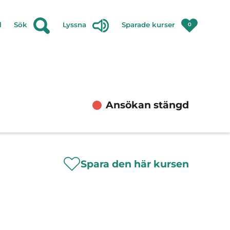
l
Sök
Lyssna
Sparade kurser
0
Ansökan stängd
Spara den här kursen