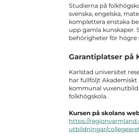
Studierna på folkhög
svenska, engelska, mate
komplettera enstaka be
upp gamla kunskaper. Sk
behörigheter för högre s
Garantiplatser på 
Karlstad universitet re
har fullföljt Akademisk
kommunal vuxenutbildn
folkhögskola.
Kursen på skolans webb
https://regionvarmland.
utbildningar/collegear