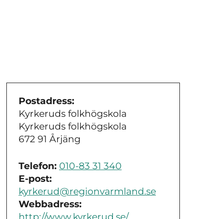
Postadress:
Kyrkeruds folkhögskola
Kyrkeruds folkhögskola
672 91 Årjäng
Telefon:
010-83 31 340
E-post:
kyrkerud@regionvarmland.se
Webbadress:
http://www.kyrkerud.se/