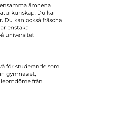
gemensamma ämnena
 naturkunskap. Du kan
. Du kan också fräscha
nar enstaka
å universitet
ivå för studerande som
ån gymnasiet,
dieomdöme från