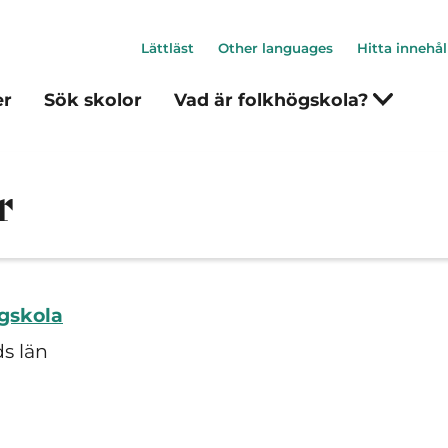
Lättläst
Other languages
Hitta innehål
er
Sök skolor
Vad är folkhögskola?
r
gskola
s län