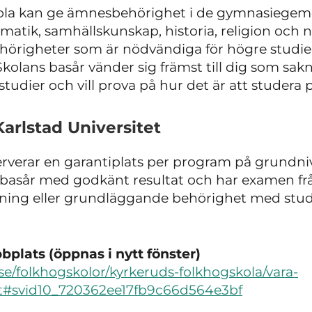
skola kan ge ämnesbehörighet i de gymnasie
matik, samhällskunskap, historia, religion och
hörigheter som är nödvändiga för högre studier
olans basår vänder sig främst till dig som sak
tudier och vill prova på hur det är att studera p
Karlstad Universitet
serverar en garantiplats per program på grundn
t basår med godkänt resultat och har examen fr
ing eller grundläggande behörighet med stu
plats (öppnas i nytt fönster)
se/folkhogskolor/kyrkeruds-folkhogskola/vara-
et#svid10_720362ee17fb9c66d564e3bf