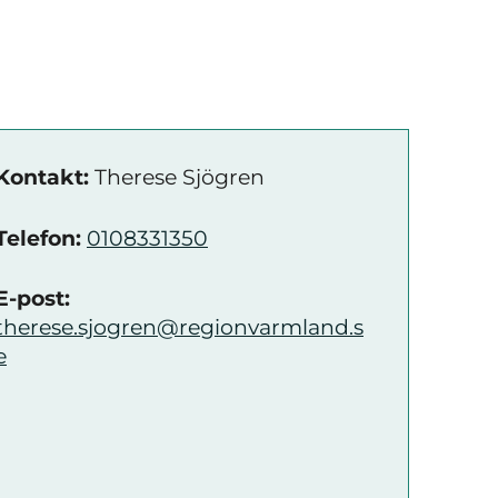
Kontakt:
Therese Sjögren
Telefon:
0108331350
E-post:
therese.sjogren@regionvarmland.s
e