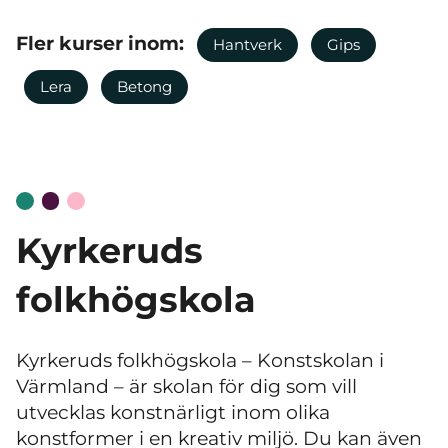
Fler kurser inom:
Hantverk
Gips
Lera
Betong
Kyrkeruds
folkhögskola
Kyrkeruds folkhögskola
–
Konstskolan i
Värmland
–
är skolan för dig som vill
utvecklas konstnärligt inom olika
konstformer i en kreativ miljö. Du kan även