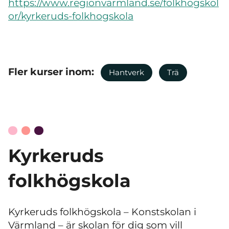
https://www.regionvarmland.se/folkhogskol
or/kyrkeruds-folkhogskola
Fler kurser inom:
Hantverk
Trä
Kyrkeruds
folkhögskola
Kyrkeruds folkhögskola
–
Konstskolan i
Värmland
–
är skolan för dig som vill