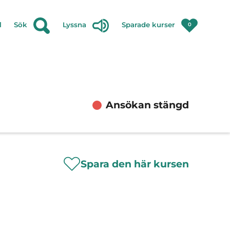
l
Sök
Lyssna
Sparade kurser
0
Ansökan stängd
Spara den här kursen