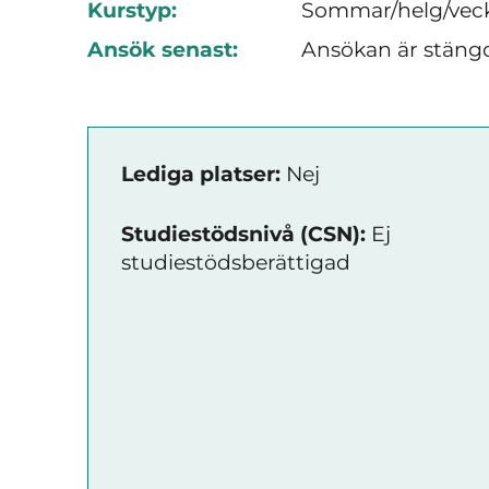
Kurstyp:
Sommar/helg/vec
Ansök senast:
Ansökan är stäng
Lediga platser:
Nej
Studiestödsnivå (CSN):
Ej
studiestödsberättigad