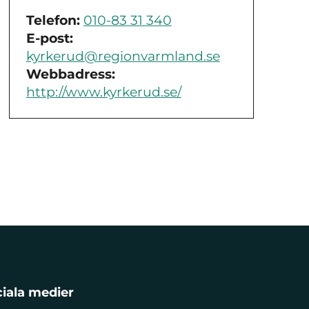
Telefon:
010-83 31 340
E-post:
kyrkerud@regionvarmland.se
Webbadress:
http://www.kyrkerud.se/
iala medier