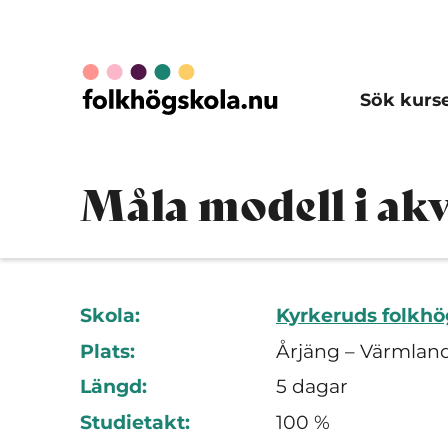
Sök kurs
Måla modell i akv
Skola:
Kyrkeruds folkhö
Plats:
Årjäng – Värmland
Längd:
5 dagar
Studietakt:
100 %