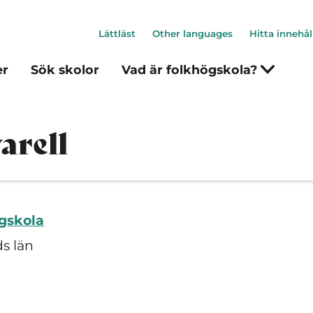
Lättläst
Other languages
Hitta innehål
er
Sök skolor
Vad är folkhögskola?
arell
gskola
s län