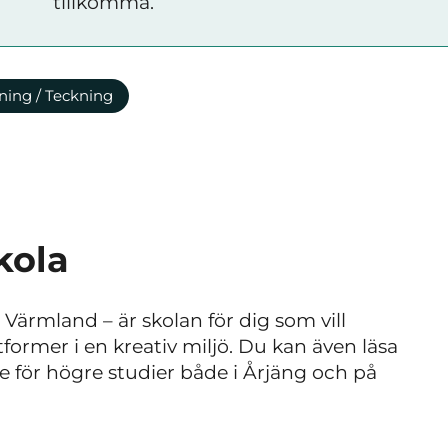
tillkomma.
ning / Teckning
kola
i Värmland
–
är skolan för dig som vill
former i en kreativ miljö. Du kan även läsa
 för högre studier både i Årjäng och på