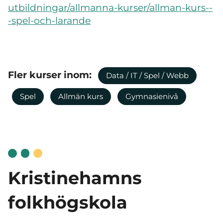
utbildningar/allmanna-kurser/allman-kurs--
-spel-och-larande
Fler kurser inom:
Data / IT / Spel / Webb
Spel
Allmän kurs
Gymnasienivå
Kristinehamns
folkhögskola