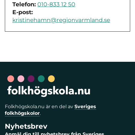
Telefon:
010-833 12 50
E-post:
kristinehamn@regionvarmland.se
Folkhögskola.nu är en del av
Sveriges
folkhögskolor
.
Nyhetsbrev
Anmäl dig till nyhetsbrev från Sveriges