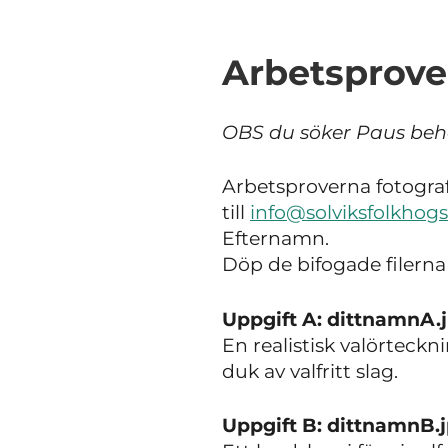
Arbetsprove
OBS du söker Paus behö
Arbetsproverna fotografe
till
info@solviksfolkhogs
Efternamn.
Döp de bifogade filerna
Uppgift A: dittnamnA.
En realistisk valörteckn
duk av valfritt slag.
Uppgift B: dittnamnB.