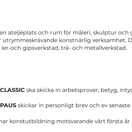
n ateljéplats och rum för måleri, skulptur och g
r utrymmeskrävande konstnärlig verksamhet. Du h
ler-och gipsverkstad, trä- och metallverkstad.
 CLASSIC
ska skicka in arbetsprover, betyg, int
 PAUS
skickar in personligt brev och ev senaste
ar konstutbildning motsvarande vårt första år 