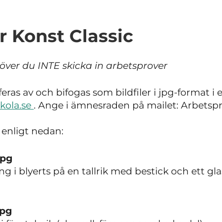
r Konst Classic
ver du INTE skicka in arbetsprover
ras av och bifogas som bildfiler i jpg-format i e
kola.se
. Ange i ämnesraden på mailet: Arbetsp
 enligt nedan:
jpg
ing i blyerts på en tallrik med bestick och ett g
jpg