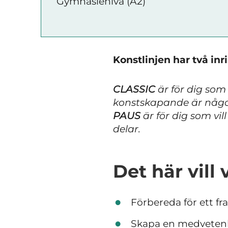
Gymnasienivå (A2)
Konstlinjen har två inr
CLASSIC
är för dig som 
konstskapande är något
PAUS
är för dig som vil
delar.
Det här vill
Förbereda för ett fra
Skapa en medvetenh