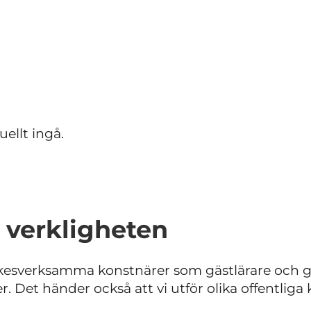
ellt ingå.
l verkligheten
yrkesverksamma konstnärer som gästlärare och 
er. Det händer också att vi utför olika offentlig