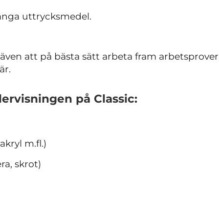
nga uttrycksmedel.
ven att på bästa sätt arbeta fram arbetsprover 
är.
ervisningen
på Classic:
akryl m.fl.)
era, skrot)