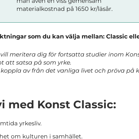
man även en viss gemensam
materialkostnad på 1650 kr/läsår.
iktningar som du kan välja mellan: Classic ell
vill meritera dig för fortsatta studier inom Kon
 att satsa på som yrke.
l koppla av från det vanliga livet och pröva på
 vi med Konst Classic:
mtida yrkesliv.
et om kulturen i samhället.