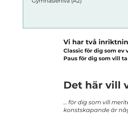
Gymnasienivå (A2)
Vi har två inriktni
Classic för dig som ev 
Paus för dig som vill t
Det här vill
...
för dig som vill meri
konstskapande är någ