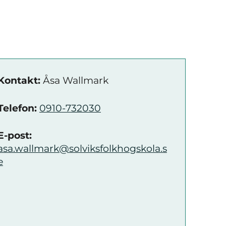
Kontakt:
Åsa Wallmark
Telefon:
0910-732030
E-post:
asa.wallmark@solviksfolkhogskola.s
e