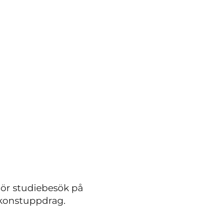
gör studiebesök på
a konstuppdrag.