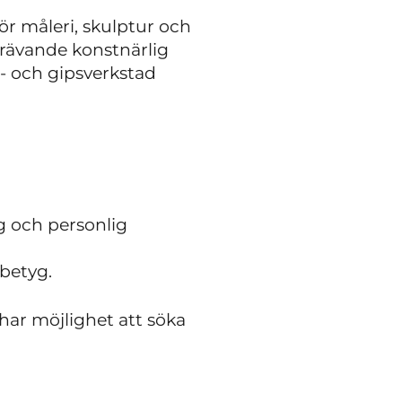
ör måleri, skulptur och
krävande konstnärlig
r- och gipsverkstad
yg och personlig
 betyg.
har möjlighet att söka