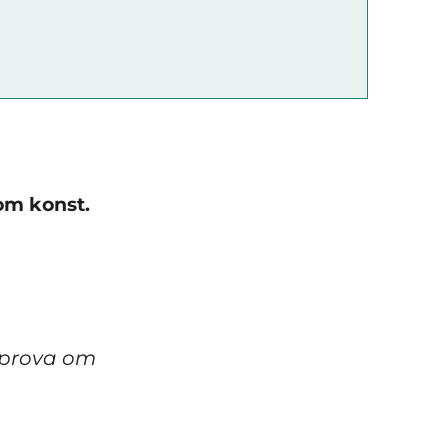
nom konst.
r prova om