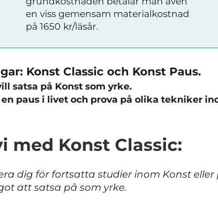
grundkostnaden betalar man även
en viss gemensam materialkostnad
på 1650 kr/läsår.
ngar: Konst Classic och Konst Paus.
vill satsa på Konst som yrke.
a en paus i livet och prova på olika tekniker i
 vi med Konst Classic:
tera dig för fortsatta studier inom Konst elle
ot att satsa på som yrke.