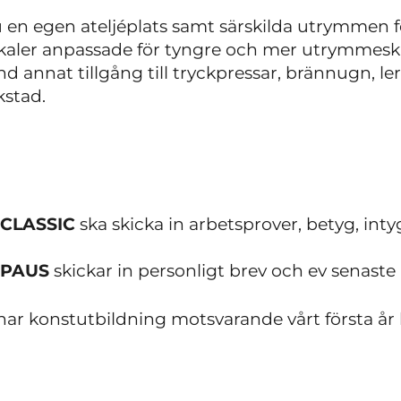
 en egen ateljéplats samt särskilda utrymmen f
lokaler anpassade för tyngre och mer utrymmes
d annat tillgång till tryckpressar, brännugn, le
kstad.
 CLASSIC
ska skicka in arbetsprover, betyg, int
 PAUS
skickar in personligt brev och ev senaste
ar konstutbildning motsvarande vårt första år 