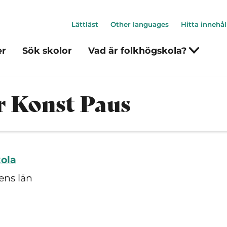
Lättläst
Other languages
Hitta innehål
er
Sök skolor
Vad är folkhögskola?
er Konst Paus
kola
ens län