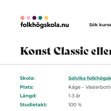
Sök kurs
Konst Classic ell
Skola:
Solviks folkhögs
Plats:
Kåge – Västerbott
Längd:
1-3 år
Studietakt:
100 %