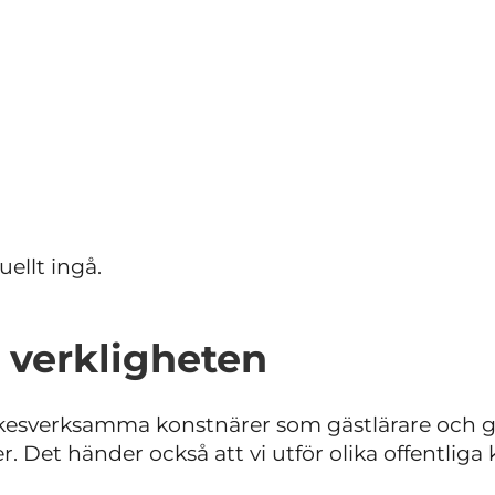
ellt ingå.
l verkligheten
yrkesverksamma konstnärer som gästlärare och 
er. Det händer också att vi utför olika offentlig