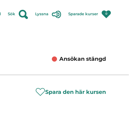
l
Sök
Lyssna
Sparade kurser
0
Ansökan stängd
Spara den här kursen