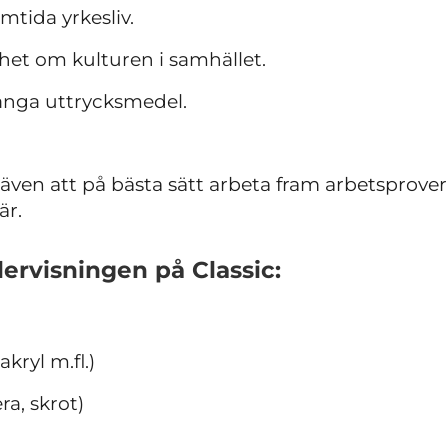
mtida yrkesliv.
et om kulturen i samhället.
nga uttrycksmedel.
ven att på bästa sätt arbeta fram arbetsprover 
är.
ervisningen
på Classic:
akryl m.fl.)
era, skrot)