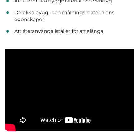
Att återbruka byggmaterial och verktyg
De olika bygg- och målningsmaterialens
egenskaper
Att återanvända istället för att slänga