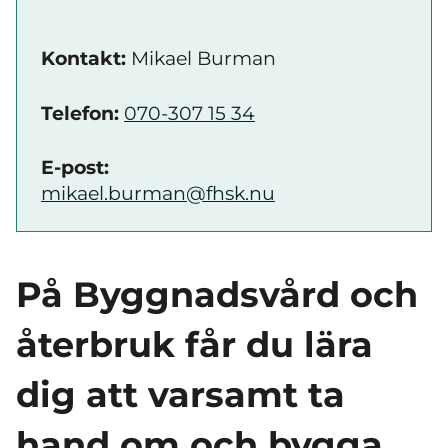
Kontakt:
Mikael Burman
Telefon:
070-307 15 34
E-post:
mikael.burman@fhsk.nu
På
Byggnadsvård
och
återbruk får du lära
dig att varsamt ta
hand om och bygga