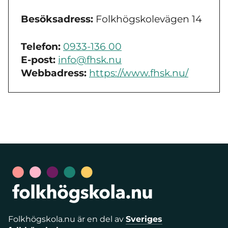
Besöksadress:
Folkhögskolevägen 14
Telefon:
0933-136 00
E-post:
info@fhsk.nu
Webbadress:
https://www.fhsk.nu/
Folkhögskola.nu är en del av
Sveriges