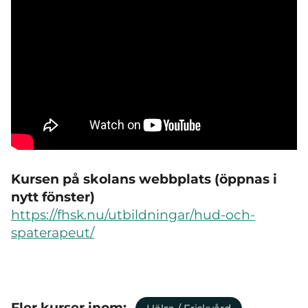
Kursen på skolans webbplats (öppnas i
nytt fönster)
https://fhsk.nu/utbildningar/hud-och-
spaterapeut/
Fler kurser inom: