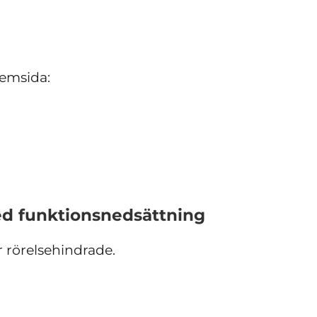
hemsida:
ed funktionsnedsättning
r rörelsehindrade.