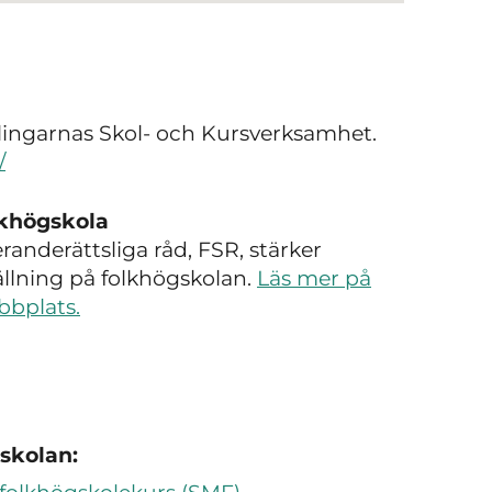
mlingarnas Skol- och Kursverksamhet.
/
lkhögskola
anderättsliga råd, FSR, stärker
tällning på folkhögskolan.
Läs mer på
bbplats.
skolan: