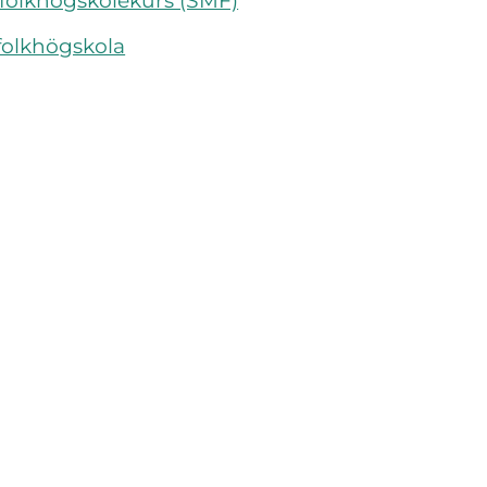
folkhögskolekurs (SMF)
folkhögskola