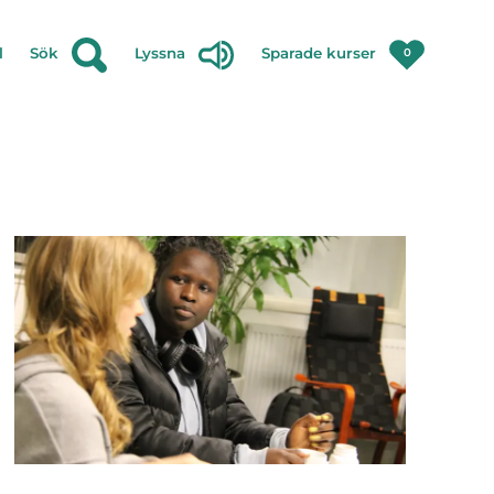
l
Sök
Lyssna
Sparade kurser
0