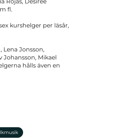
a Röjås, Désirée
m fl.
ex kurshelger per läsår,
n, Lena Jonsson,
v Johansson, Mikael
lgerna hålls även en
lkmusik