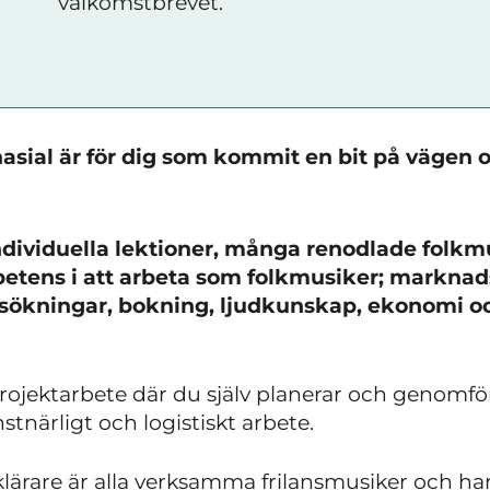
välkomstbrevet.
sial är för dig som kommit en bit på vägen o
ndividuella lektioner, många renodlade fol
tens i att arbeta som folkmusiker; marknads
nsökningar, bokning, ljudkunskap, ekonomi 
 projektarbete där du själv planerar och genomfö
tnärligt och logistiskt arbete.
klärare är alla verksamma frilansmusiker och har