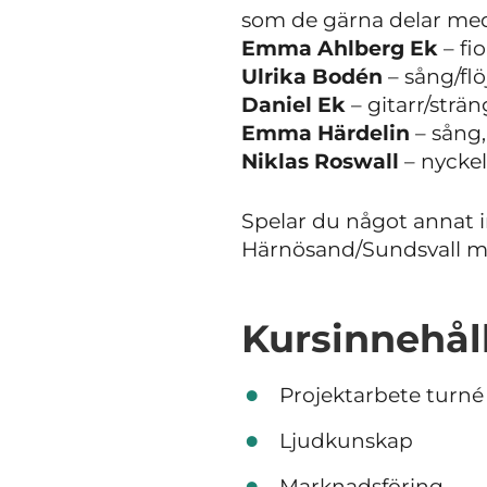
som de gärna delar med
Emma Ahlberg Ek
– fio
Ulrika Bodén
– sång/flö
Daniel Ek
– gitarr/strän
Emma Härdelin
– sång, 
Niklas Roswall
– nycke
Spelar du något annat i
Härnösand/Sundsvall m
Kursinnehål
Projektarbete turné
Ljudkunskap
Marknadsföring