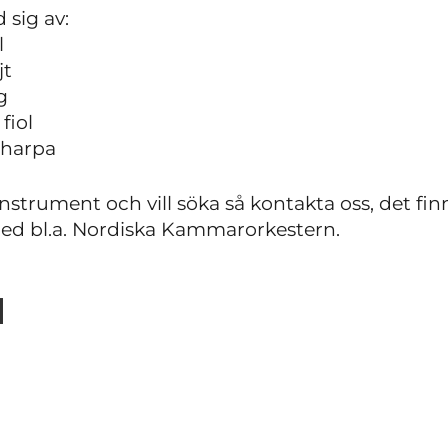
 sig av:
l
jt
g
fiol
lharpa
nstrument och vill söka så kontakta oss, det fi
ed bl.a. Nordiska Kammarorkestern.
l