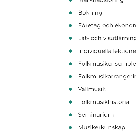
Bokning
Företag och ekono
Låt- och visutlärni
Individuella lektio
Folkmusikensemble
Folkmusikarranger
Vallmusik
Folkmusikhistoria
Seminarium
Musikerkunskap