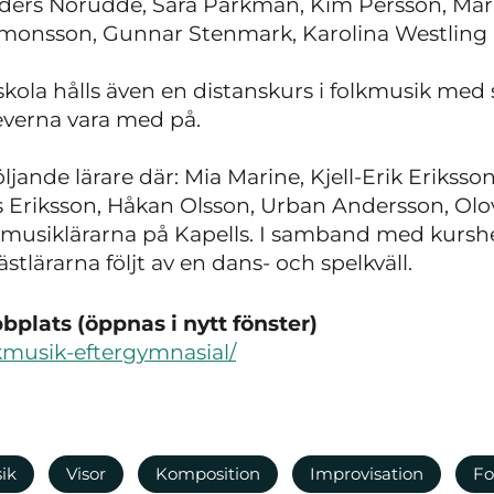
ders Norudde, Sara Parkman, Kim Persson, Mari
imonsson, Gunnar Stenmark, Karolina Westling 
ola hålls även en distanskurs i folkmusik med s
leverna vara med på.
öljande lärare där: Mia Marine, Kjell-Erik Eriksso
 Eriksson, Håkan Olsson, Urban Andersson, Olo
kmusiklärarna på Kapells. I samband med kurshe
stlärarna följt av en dans- och spelkväll.
plats (öppnas i nytt fönster)
lkmusik-eftergymnasial/
ik
Visor
Komposition
Improvisation
Fo