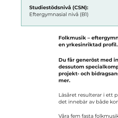
Studiestödsnivå (CSN):
Eftergymnasial nivå (B1)
Folkmusik – eftergymna
en yrkesinriktad profil.
Du får generöst med i
dessutom specialkompe
projekt- och bidragsa
mer.
Läsåret resulterar i ett
det innebär av både kons
Våra fem fasta folkmusi