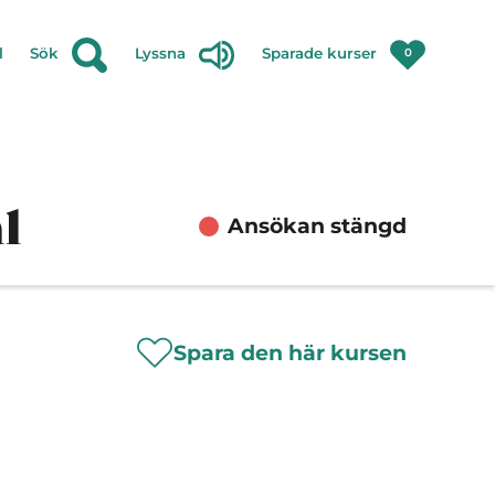
l
Sök
Lyssna
Sparade kurser
0
l
Ansökan stängd
Spara den här kursen