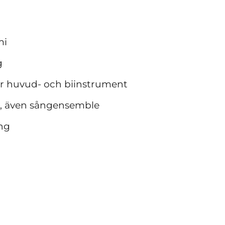
mi
ng
ner huvud- och biinstrument
, även sångensemble
ing