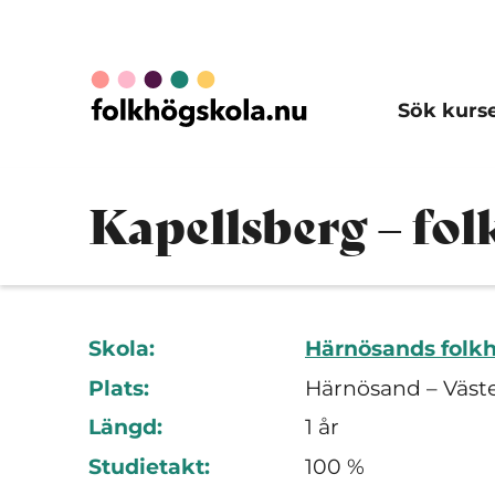
Sök kurs
Kapellsberg – fo
Skola:
Härnösands folk
Plats:
Härnösand – Väste
Längd:
1 år
Studietakt:
100 %