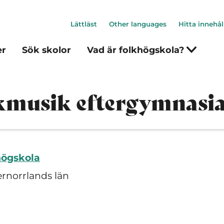
Lättläst
Other languages
Hitta innehål
er
Sök skolor
Vad är folkhögskola?
lkmusik eftergymnasia
högskola
rnorrlands län