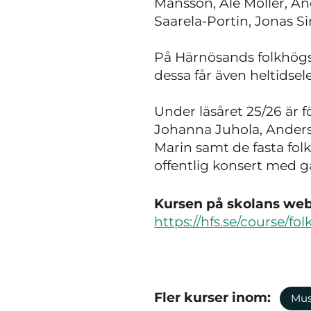
Månsson, Ale Möller, An
Saarela-Portin, Jonas S
På Härnösands folkhögsk
dessa får även heltidse
Under läsåret 25/26 är f
Johanna Juhola, Anders
Marin samt de fasta fol
offentlig konsert med gä
Kursen på skolans webb
https://hfs.se/course/fo
Fler kurser inom:
Mus