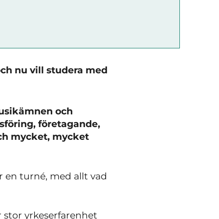
ch nu vill studera med
kmusikämnen och
föring, företagande,
och mycket, mycket
r en turné, med allt vad
 stor yrkeserfarenhet