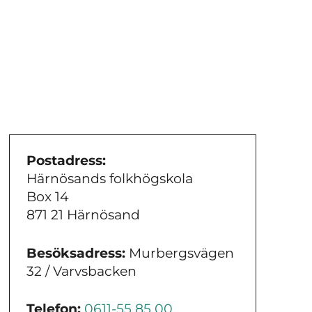
Postadress:
Härnösands folkhögskola
Box 14
871 21 Härnösand
Besöksadress:
Murbergsvägen
32 / Varvsbacken
Telefon:
0611-55 85 00