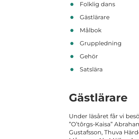
Folklig dans
Gästlärare
Målbok
Gruppledning
Gehör
Satslära
Gästlärare
Under läsåret får vi bes
”O’tôrgs-Kaisa” Abrah
Gustafsson, Thuva Härde