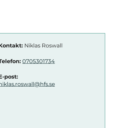
Kontakt:
Niklas Roswall
Telefon:
0705301734
E-post:
niklas.roswall@hfs.se