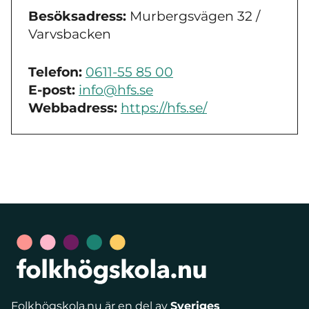
Besöksadress:
Murbergsvägen 32 /
Varvsbacken
Telefon:
0611-55 85 00
E-post:
info@hfs.se
Webbadress:
https://hfs.se/
Folkhögskola.nu är en del av
Sveriges