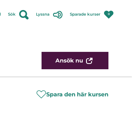
l
Sök
Lyssna
Sparade kurser
0
Ansök nu
Spara den här kursen