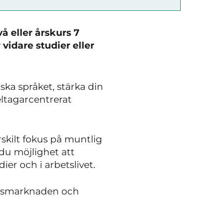
å eller årskurs 7
idare studier eller
ska språket, stärka din
eltagarcentrerat
skilt fokus på muntlig
du möjlighet att
ier och i arbetslivet.
etsmarknaden och