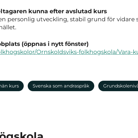
ltagaren kunna efter avslutad kurs
en personlig utveckling, stabil grund för vidare 
ället.
plats (öppnas i nytt fönster)
olkhogskolor/Ornskoldsviks-folkhogskola/Vara-ku
män kurs
Svenska som andraspråk
Grundskoleniv
högskola