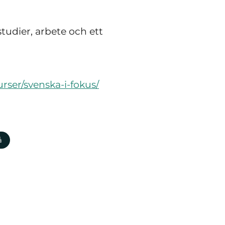
studier, arbete och ett
rser/svenska-i-fokus/
å