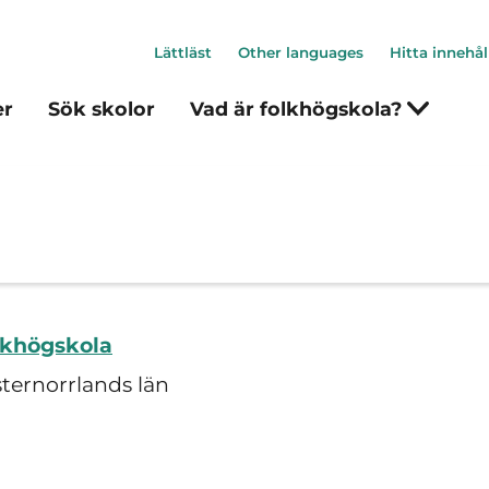
Lättläst
Other languages
Hitta innehål
er
Sök skolor
Vad är folkhögskola?
lkhögskola
sternorrlands län