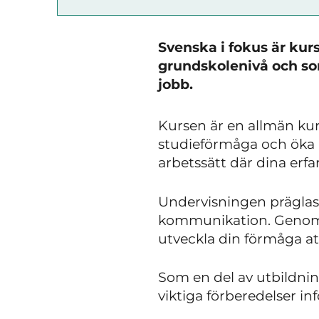
Svenska i fokus är kur
grundskolenivå och som
jobb.
Kursen är en allmän kurs
studieförmåga och öka m
arbetssätt där dina erf
Undervisningen präglas 
kommunikation. Genom s
utveckla din förmåga att
Som en del av utbildn
viktiga förberedelser in