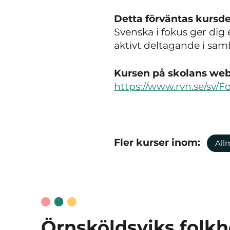
Detta förväntas kursde
Svenska i fokus ger dig 
aktivt deltagande i samh
Kursen på skolans webb
https://www.rvn.se/sv/F
Fler kurser inom:
All
Örnsköldsviks folk