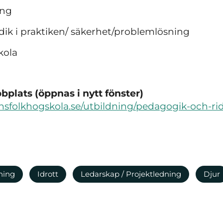
ing
k i praktiken/ säkerhet/problemlösning
kola
plats (öppnas i nytt fönster)
nsfolkhogskola.se/utbildning/pedagogik-och-ri
ning
Idrott
Ledarskap / Projektledning
Djur