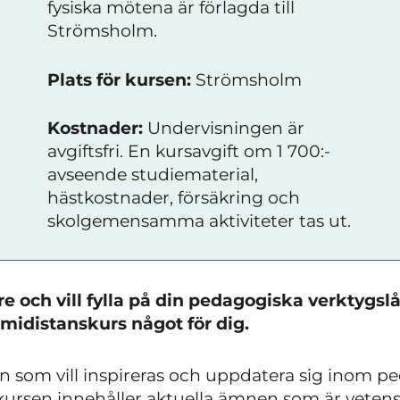
fysiska mötena är förlagda till
Strömsholm.
Plats för kursen:
Strömsholm
Kostnader:
Undervisningen är
avgiftsfri. En kursavgift om 1 700:-
avseende studiematerial,
hästkostnader, försäkring och
skolgemensamma aktiviteter tas ut.
re och vill fylla på din pedagogiska verktygs
midistanskurs något för dig.
en som vill inspireras och uppdatera sig inom 
kursen innehåller aktuella ämnen som är vetens