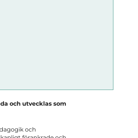
låda och utvecklas som
pedagogik och
kapligt förankrade och