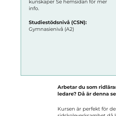
kunskaper Se hemsidan för mer
info.
Studiestödsnivå (CSN):
Gymnasienivå (A2)
Arbetar du som ridlära
ledare? Då är denna se
Kursen är perfekt för d
ridskoleverksamhet då 