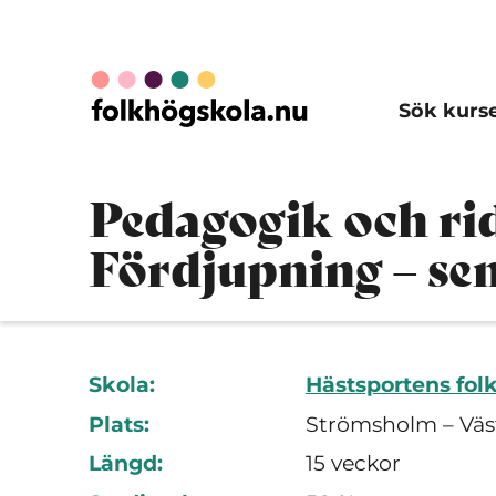
Sök kurs
Pedagogik och ri
Fördjupning – se
Skola:
Hästsportens fol
Plats:
Strömsholm – Väs
Längd:
15 veckor