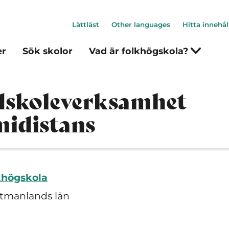
Lättläst
Other languages
Hitta innehål
er
Sök skolor
Vad är folkhögskola?
dskoleverksamhet
midistans
khögskola
tmanlands län