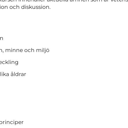
ion och diskussion.
en
n, minne och miljö
eckling
lika åldrar
t
rinciper