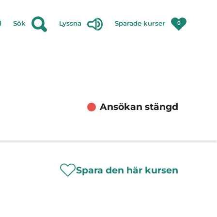
l
Sök
Lyssna
Sparade kurser
0
Ansökan stängd
Spara den här kursen