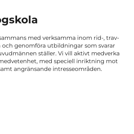
ögskola
tillsammans med verksamma inom rid-, trav-
a och genomföra utbildningar som svarar
udmännen ställer. Vi vill aktivt medverka
 medvetenhet, med speciell inriktning mot
 samt angränsande intresseområden.