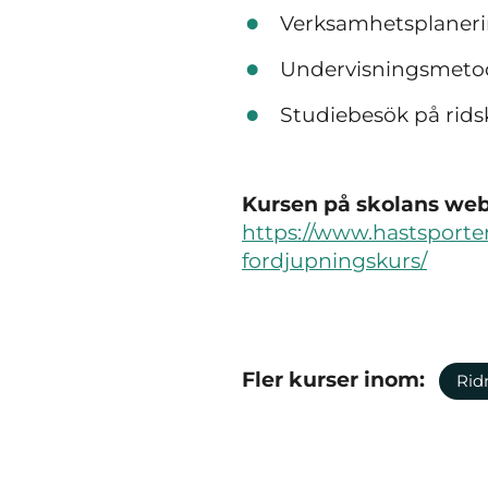
Verksamhetsplaner
Undervisningsmetodi
Studiebesök på rids
Kursen på skolans webb
https://www.hastsporte
fordjupningskurs/
Fler kurser inom:
Rid