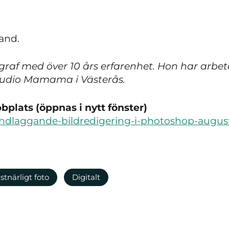
and.
raf med över 10 års erfarenhet. Hon har arbeta
tudio Mamama i Västerås.
plats (öppnas i nytt fönster)
rundlaggande-bildredigering-i-photoshop-august
stnärligt foto
Digitalt