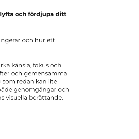
yfta och fördjupa ditt
ungerar och hur ett
ärka känsla, fokus och
pgifter och gemensamma
g som redan kan lite
ed både genomgångar och
ns visuella berättande.