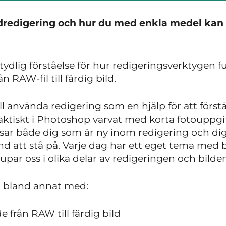
ldredigering och hur du med enkla medel kan l
tydlig förståelse för hur redigeringsverktygen f
n RAW-fil till färdig bild.
ll använda redigering som en hjälp för att först
 praktiskt i Photoshop varvat med korta fotoup
ssar både dig som är ny inom redigering och di
rund att stå på. Varje dag har ett eget tema m
djupar oss i olika delar av redigeringen och bilde
i bland annat med:
de från RAW till färdig bild