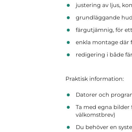
justering av ljus, ko
grundläggande hudre
färgutjämnig, för e
enkla montage där fl
redigering i både fä
Praktisk information:
Datorer och progra
Ta med egna bilder 
välkomstbrev)
Du behöver en syste