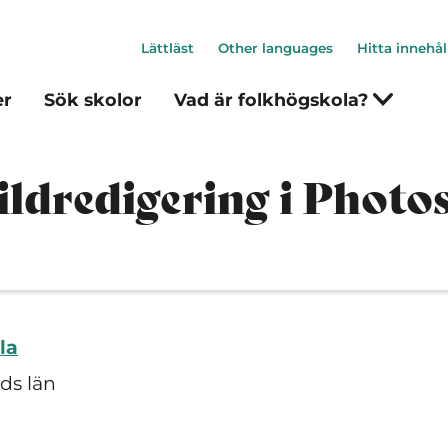
Lättläst
Other languages
Hitta innehål
er
Sök skolor
Vad är folkhögskola?
ldredigering i Photo
la
ds län