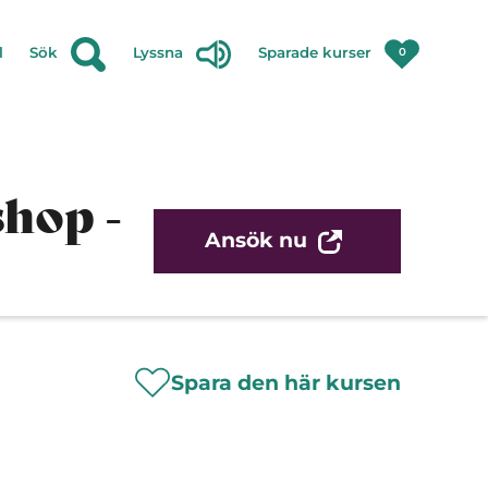
l
Sök
Lyssna
Sparade kurser
0
shop -
Ansök nu
Spara den här kursen