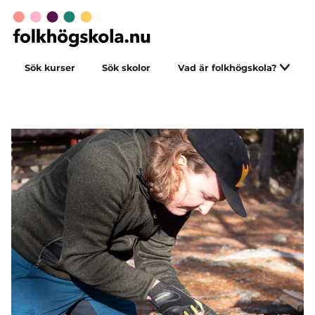
Sök kurser
Sök skolor
Vad är folkhögskola?