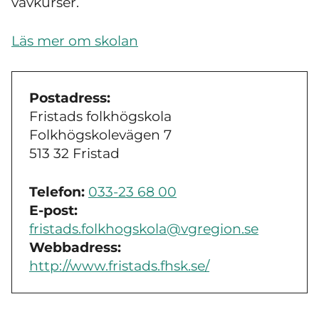
vävkurser.
Läs mer om skolan
Postadress:
Fristads folkhögskola
Folkhögskolevägen 7
513 32 Fristad
Telefon:
033-23 68 00
E-post:
fristads.folkhogskola@vgregion.se
Webbadress:
http://www.fristads.fhsk.se/