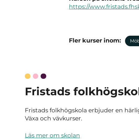
https://www.fristads.f
Fler kurser inom:
Möb
Fristads folkhögsko
Fristads folkhögskola erbjuder en härli
Växa och vävkurser.
Läs mer om skolan