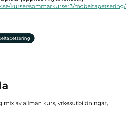
hsk.se/kurser/sommarkurser3/mobeltapetsering/
eltapetsering
la
g mix av allmän kurs, yrkesutbildningar,