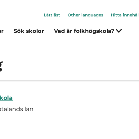
Lättläst
Other languages
Hitta innehål
er
Sök skolor
Vad är folkhögskola?
g
skola
ötalands län