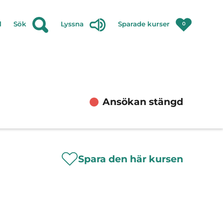
l
Sök
Lyssna
Sparade kurser
0
Ansökan stängd
Spara den här kursen