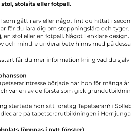
tol, stolsits eller fotpall.
som gått i arv eller något fint du hittat i se
r får du lära dig om stoppningslära och tyger.
j, en stol eller en fotpall. Något i enklare desig
ov och mindre underarbete hinns med på dessa 
start får du mer information kring vad du själv
Johansson
petserarintresse började när hon för många år 
ch var en av de första som gick grundutbildning
.
ning startade hon sitt företag Tapetserarń i Soll
dledare på tapetserarutbildningen i Herrljunga t
plats (öppnas i nytt fönster)