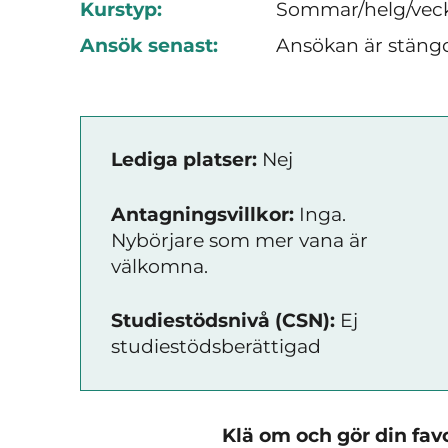
Kurstyp:
Sommar/helg/vec
Ansök senast:
Ansökan är stäng
Lediga platser:
Nej
Antagningsvillkor:
Inga.
Nybörjare som mer vana är
välkomna.
Studiestödsnivå (CSN):
Ej
studiestödsberättigad
Klä om och gör din favo