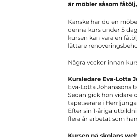
är möbler såsom fåtölj, s
Kanske har du en möbel 
denna kurs under 5 daga
kursen kan vara en fåtöl
lättare renoveringsbeh
Några veckor innan kurs
Kursledare Eva-Lotta 
Eva-Lotta Johanssons ta
Sedan gick hon vidare o
tapetserare i Herrljunga
Efter sin 1-åriga utbild
flera år arbetat som han
Kursen på skolans webb