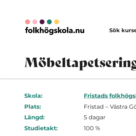
Sök kurs
Möbeltapetserin
Skola:
Fristads folkhög
Plats:
Fristad – Västra G
Längd:
5 dagar
Studietakt:
100 %