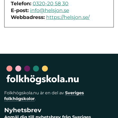
Telefon:
0320-20 58 30
E-post:
info@helsjon.se
Webbadress:
https://helsjon.se/
Folkhögskola.nu är en del av
Sveriges
folkhögskolor
.
Nyhetsbrev
Anmäl dig till nyhetsbrev från Sveriges