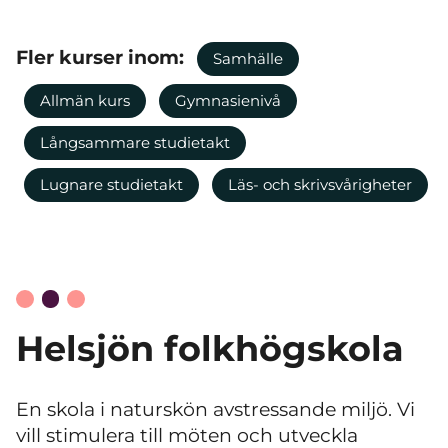
Fler kurser inom:
Samhälle
Allmän kurs
Gymnasienivå
Långsammare studietakt
Lugnare studietakt
Läs- och skrivsvårigheter
Helsjön folkhögskola
En skola i naturskön avstressande miljö. Vi
vill stimulera till möten och utveckla