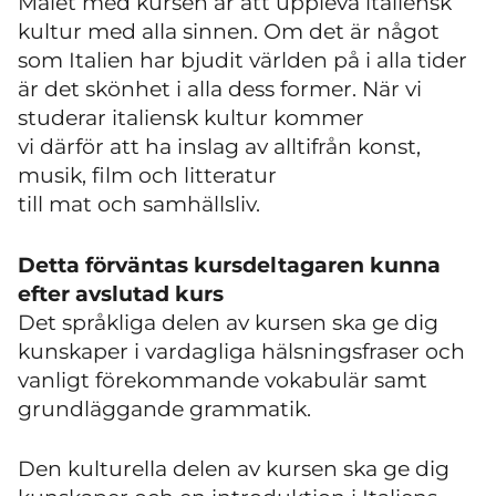
Målet med kursen är att uppleva italiensk
kultur med alla sinnen.
Om det är något
som Italien har bjudit världen på i alla tider
är det skönhet i alla dess former.
När vi
studerar italiens
k
kultur kommer
vi
därför
att
ha inslag
av alltifrån
konst,
musik, film
och litteratur
till
mat
och
samhällsliv
.
Detta förväntas kursdeltagaren kunna
efter avslutad kurs
Det språkliga delen av kursen ska ge dig
kunskaper i vardagliga hälsningsfraser och
vanligt förekommande vokabulär samt
grundläggande grammatik.
Den kulturella delen av kursen ska ge dig