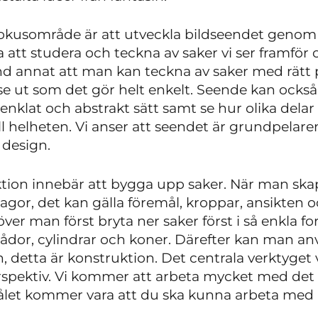
fokusområde är att utveckla bildseendet genom
a att studera och teckna av saker vi ser framför o
nd annat att man kan teckna av saker med rätt
 se ut som det gör helt enkelt. Seende kan också 
nklat och abstrakt sätt samt se hur olika delar i
ill helheten. Vi anser att seendet är grundpelar
 design.
ion innebär att bygga upp saker. När man skapa
rlagor, det kan gälla föremål, kroppar, ansikten
er man först bryta ner saker först i så enkla fo
lådor, cylindrar och koner. Därefter kan man a
 detta är konstruktion. Det centrala verktyget 
rspektiv. Vi kommer att arbeta mycket med det
let kommer vara att du ska kunna arbeta med p
.