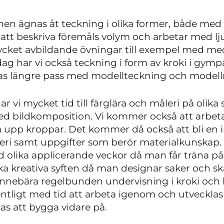
nen ägnas åt teckning i olika former, både med
 att beskriva föremåls volym och arbetar med lj
cket avbildande övningar till exempel med med s
ag har vi också teckning i form av kroki i gymp
as längre pass med modellteckning och modell
 vi mycket tid till färglära och måleri på olik
ed bildkomposition. Vi kommer också att arbe
 upp kroppar. Det kommer då också att bli en in
leri samt uppgifter som berör materialkunskap
d olika applicerande veckor då man får träna p
a kreativa syften då man designar saker och ska
nebära regelbunden undervisning i kroki och k
ntligt med tid att arbeta igenom och utveckl
as att bygga vidare på.