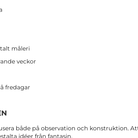
a
italt måleri
erande veckor
på fredagar
EN
sera både på observation och konstruktion. Att
stalta idéer från fantasin.