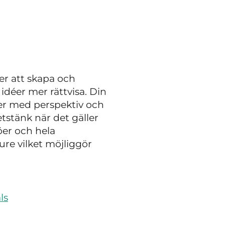
r att skapa och
déer mer rättvisa. Din
er med perspektiv och
tstänk när det gäller
öer och hela
re vilket möjliggör
ls