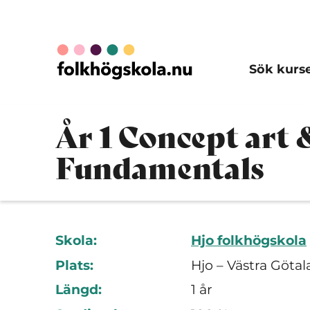
Sök kurs
År 1 Concept art &
Fundamentals
Skola:
Hjo folkhögskola
Plats:
Hjo – Västra Götal
Längd:
1 år