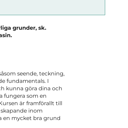
liga grunder, sk.
asin.
 såsom seende, teckning,
ade fundamentals. I
och kunna göra dina och
ska fungera som en
sen är framförallt till
ildskapande inom
ra en mycket bra grund