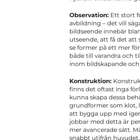
Observation:
Ett stort 
avbildning – det vill säg
bildseende innebär bla
utseende, att få det att
se former på ett mer före
både till varandra och t
inom bildskapande och
Konstruktion:
Konstrukt
finns det oftast inga fö
kunna skapa dessa behöv
grundformer som klot, 
att bygga upp med igen,
jobbar med detta är pe
mer avancerade sätt. Må
snabbt utifrån huvudet