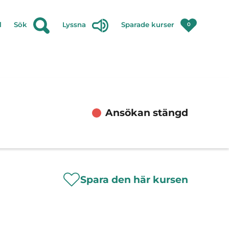
l
Sök
Lyssna
Sparade kurser
0
Ansökan stängd
Spara den här kursen