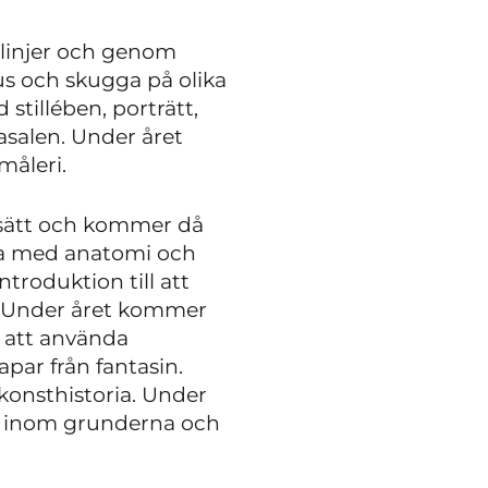
 linjer och genom
us och skugga på olika
tillében, porträtt,
asalen. Under året
måleri.
a sätt och kommer då
ta med anatomi och
troduktion till att
. Under året kommer
å att använda
par från fantasin.
onsthistoria. Under
as inom grunderna och