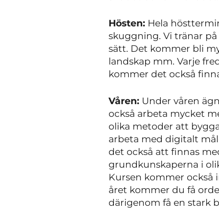
Hösten:
Hela hösttermi
skuggning. Vi tränar på
sätt. Det kommer bli my
landskap mm. Varje fred
kommer det också finn
Våren:
Under våren ägnar
också arbeta mycket m
olika metoder att bygga
arbeta med digitalt må
det också att finnas me
grundkunskaperna i olik
Kursen kommer också in
året kommer du få orde
därigenom få en stark b