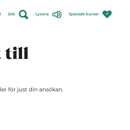
l
Sök
Lyssna
Sparade kurser
0
till
er för just din ansökan.