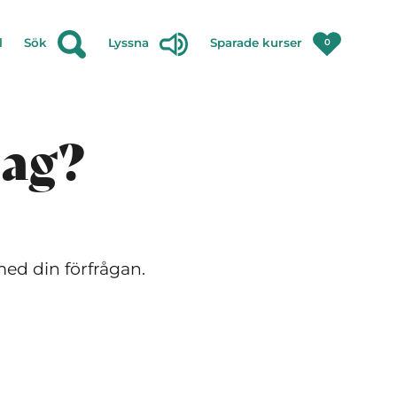
l
Sök
Lyssna
Sparade kurser
0
jag?
med din förfrågan.