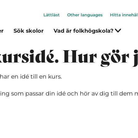
Lättläst
Other languages
Hitta innehål
er
Sök skolor
Vad är folkhögskola?
kursidé. Hur gör 
r en idé till en kurs.
ning som passar din idé och hör av dig till dem 