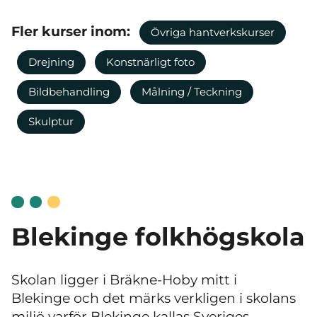
Fler kurser inom:
Övriga hantverkskurser
Drejning
Konstnärligt foto
Bildbehandling
Målning / Teckning
Skulptur
Blekinge folkhögskola
Skolan ligger i Bräkne-Hoby mitt i
Blekinge och det märks verkligen i skolans
miljö varför Blekinge kallas Sveriges