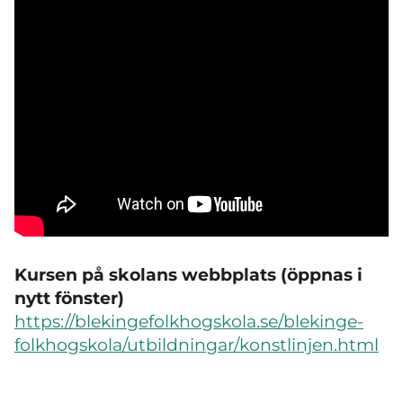
Kursen på skolans webbplats (öppnas i
nytt fönster)
https://blekingefolkhogskola.se/blekinge-
folkhogskola/utbildningar/konstlinjen.html